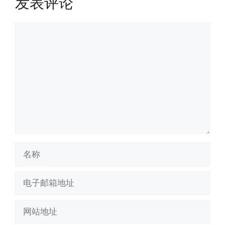
发表评论
评
论
名
称
电
子
邮
网
箱
站