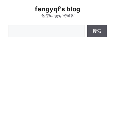
跳
fengyqf's blog
至
内
这是fengyqf的博客
容
搜
搜索
索