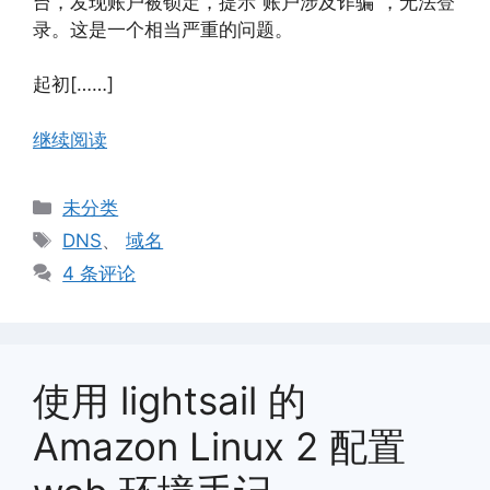
台，发现账户被锁定，提示“账户涉及诈骗”，无法登
录。这是一个相当严重的问题。
起初[……]
继续阅读
分
未分类
类
标
DNS
、
域名
签
4 条评论
使用 lightsail 的
Amazon Linux 2 配置