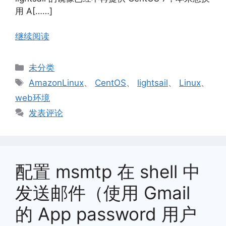
用 A[……]
继续阅读
分
未分类
类
标
AmazonLinux
、
CentOS
、
lightsail
、
Linux
、
签
web环境
发表评论
配置 msmtp 在 shell 中
发送邮件（使用 Gmail
的 App password 用户