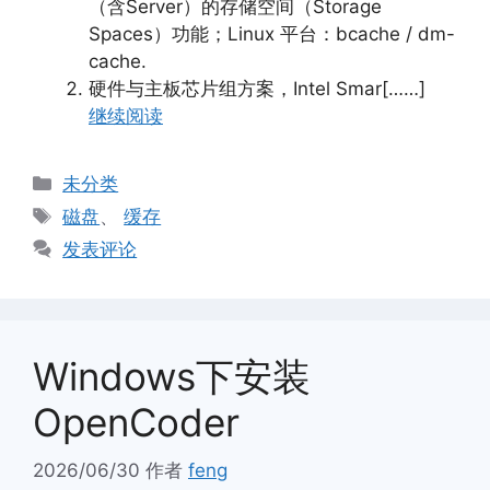
（含Server）的存储空间（Storage
Spaces）功能；Linux 平台：bcache / dm-
cache.
硬件与主板芯片组方案，Intel Smar[……]
继续阅读
分
未分类
类
标
磁盘
、
缓存
签
发表评论
Windows下安装
OpenCoder
2026/06/30
作者
feng