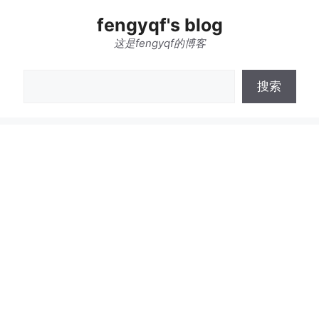
跳
fengyqf's blog
至
内
这是fengyqf的博客
容
搜
搜索
索