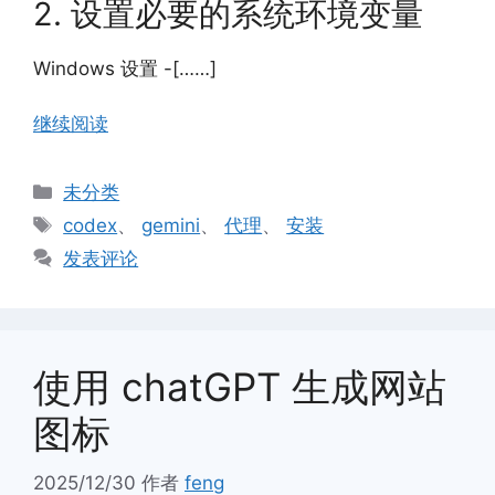
2. 设置必要的系统环境变量
Windows 设置 -[……]
继续阅读
分
未分类
类
标
codex
、
gemini
、
代理
、
安装
签
发表评论
使用 chatGPT 生成网站
图标
2025/12/30
作者
feng