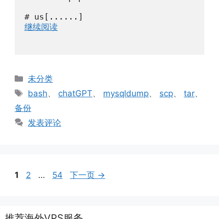
# us[......]
继续阅读
分
未分类
类
标
bash
、
chatGPT
、
mysqldump
、
scp
、
tar
、
签
备份
发表评论
页
页
页
1
2
…
54
下一页
→
面
面
面
推荐海外VPS服务