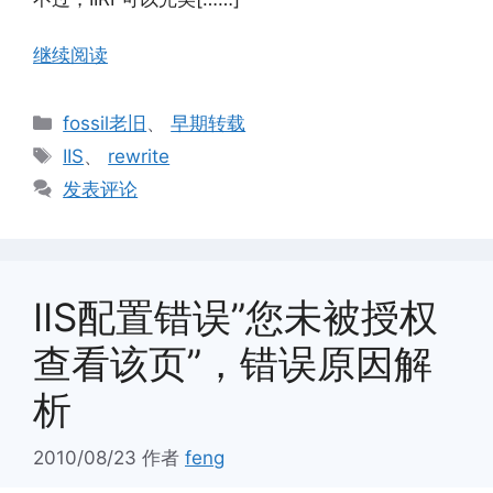
继续阅读
分
fossil老旧
、
早期转载
类
标
IIS
、
rewrite
签
发表评论
IIS配置错误”您未被授权
查看该页”，错误原因解
析
2010/08/23
作者
feng