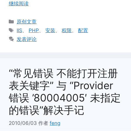
继续阅读
分
原创文章
类
标
IIS
、
PHP
、
安装
、
权限
、
配置
签
发表评论
“常见错误 不能打开注册
表关键字” 与 “Provider
错误 ’80004005′ 未指定
的错误”解决手记
2010/06/03
作者
feng