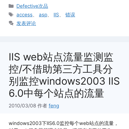
分
Defective次品
类
标
access
、
asp
、
IIS
、
错误
签
发表评论
IIS web站点流量监测监
控/不借助第三方工具分
别监控windows2003 IIS
6.0中每个站点的流量
2010/03/08
作者
feng
windows2003下IIS6.0监控每个web站点的流量，