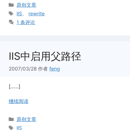
分
原创文章
类
标
IIS
、
rewrite
签
1 条评论
IIS中启用父路径
2007/03/28
作者
feng
[……]
继续阅读
分
原创文章
类
标
IIS