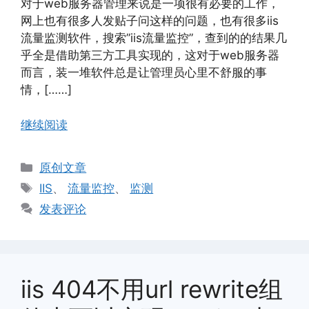
对于web服务器管理来说是一项很有必要的工作，
网上也有很多人发贴子问这样的问题，也有很多iis
流量监测软件，搜索”iis流量监控”，查到的的结果几
乎全是借助第三方工具实现的，这对于web服务器
而言，装一堆软件总是让管理员心里不舒服的事
情，[……]
继续阅读
分
原创文章
类
标
IIS
、
流量监控
、
监测
签
发表评论
iis 404不用url rewrite组