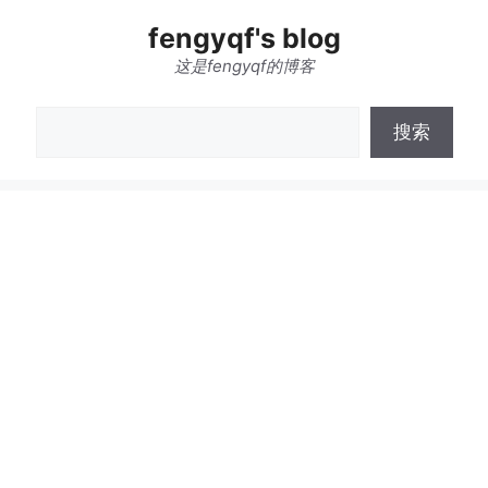
跳
fengyqf's blog
至
内
这是fengyqf的博客
容
搜
搜索
索