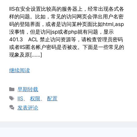
IIS在安全设置比较高的服务器上，经常出现各式各
样的问题。比如，常见的访问网页会弹出用户名密
码的登陆界面，或者是访问某种页面比如html,asp
没事情，但是访问jsp或者php就有问题，显示
401.3 ACL 禁止访问资源等，请检查管理员密码
或者IIS匿名帐户密码是否被改。下面是一些常见的
现象及原[……]
继续阅读
分
早期转载
类
标
IIS
、
权限
、
配置
签
发表评论