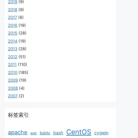
2019
(9)
2018
(9)
2017
(6)
2016
(19)
2015
(28)
2014
(19)
2013
(28)
2012
(51)
2011
(110)
2010
(185)
2009
(19)
2008
(4)
2007
(2)
标签索引
CentOS
apache
baidu
bash
cygwin
asp