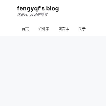
跳
fengyqf's blog
至
内
这是fengyqf的博客
容
首页
资料库
留言本
关于