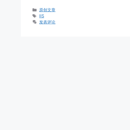
分
原创文章
类
标
IIS
签
发表评论