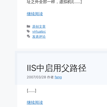
址之外全部一样，虚拟机I[……]
继续阅读
分
原创文章
类
标
virtualpc
签
发表评论
IIS中启用父路径
2007/03/28
作者
feng
[……]
继续阅读