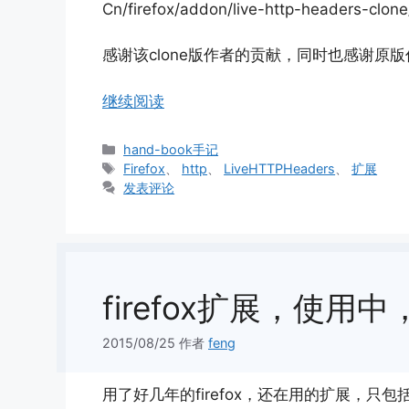
Cn/firefox/addon/live-http-headers-clone
感谢该clone版作者的贡献，同时也感谢原版
继续阅读
分
hand-book手记
类
标
Firefox
、
http
、
LiveHTTPHeaders
、
扩展
签
发表评论
firefox扩展，使用
2015/08/25
作者
feng
用了好几年的firefox，还在用的扩展，