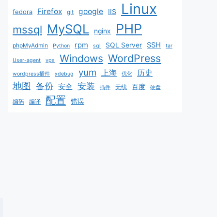
Linux
Firefox
google
fedora
IIS
git
PHP
MySQL
mssql
nginx
rpm
SSH
SQL Server
phpMyAdmin
Python
sql
tar
WordPress
Windows
User-agent
vps
yum
上海
历史
wordpress插件
xdebug
优化
地图
备份
安装
安全
百度
无线
插件
硬盘
配置
错误
编码
编译