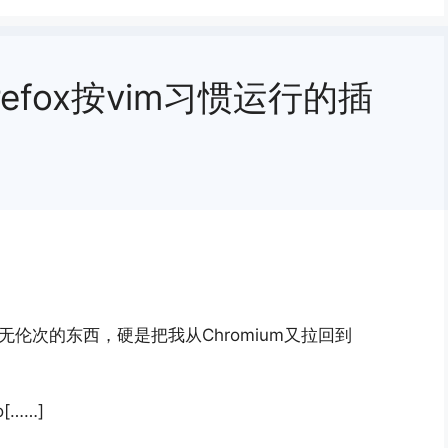
让firefox按vim习惯运行的插
人语无伦次的东西，硬是把我从Chromium又拉回到
o[……]