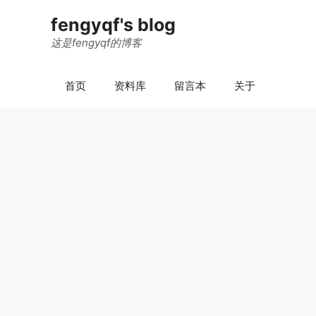
跳
fengyqf's blog
至
内
这是fengyqf的博客
容
首页
资料库
留言本
关于