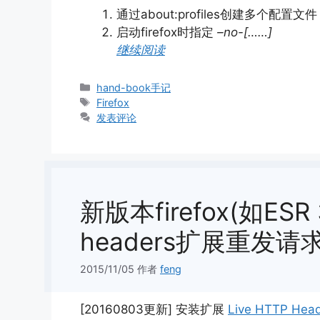
通过about:profiles创建多个
启动firefox时指定
–no-[……]
继续阅读
分
hand-book手记
类
标
Firefox
签
发表评论
新版本firefox(如ESR 3
headers扩展重发
2015/11/05
作者
feng
[20160803更新] 安装扩展
Live HTTP Head