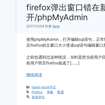
firefox弹出窗口错
开/phpMyAdmin
2011/12/04
作者
feng
使用phpMyAdmin，打开编辑sql语句
且firefox的主窗口大小变成sql语句编辑
之前也遇到过这种情况，当时是把当前用户目录
前用户而言firefox就成了[……]
继续阅读
分
hand-book手记
类
标
Firefox
、
弹窗
、
配置
签
发表评论