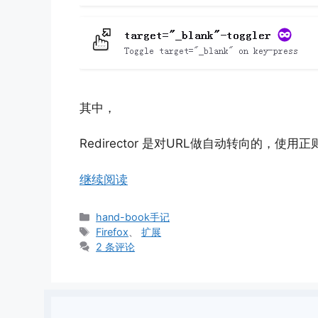
其中，
Redirector 是对URL做自动转向的，使用
继续阅读
分
hand-book手记
类
标
Firefox
、
扩展
签
2 条评论