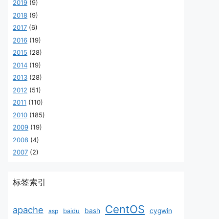
2019
(9)
2018
(9)
2017
(6)
2016
(19)
2015
(28)
2014
(19)
2013
(28)
2012
(51)
2011
(110)
2010
(185)
2009
(19)
2008
(4)
2007
(2)
标签索引
CentOS
apache
baidu
bash
cygwin
asp