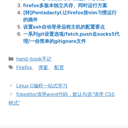
firefox多版本独立共存、同时运行方案
[转]Pentadactyl,让firefox按vim习惯运行
的插件
设置ssh自动登录远程主机的配置要点
一系列git设置选项/fetch,push走socks5代
理/一份简单的gitignore文件
分
hand-book手记
类
标
Firefox
、
弹窗
、
配置
签
Linux C编程一站式学习
fckeditor清理word代码，默认勾选”清理 CSS
样式”