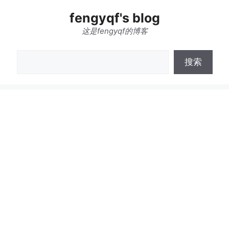
跳
fengyqf's blog
至
内
这是fengyqf的博客
容
搜
搜索
索