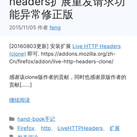
headers扩展重发请求功
能异常修正版
2015/11/05
作者
feng
[20160803更新] 安装扩展
Live HTTP Headers
(clone)
即可. https://addons.mozilla.org/zh-
Cn/firefox/addon/live-http-headers-clone/
感谢该clone版作者的贡献，同时也感谢原版作者的
贡献[……]
继续阅读
分
hand-book手记
类
标
Firefox
、
http
、
LiveHTTPHeaders
、
扩展
签