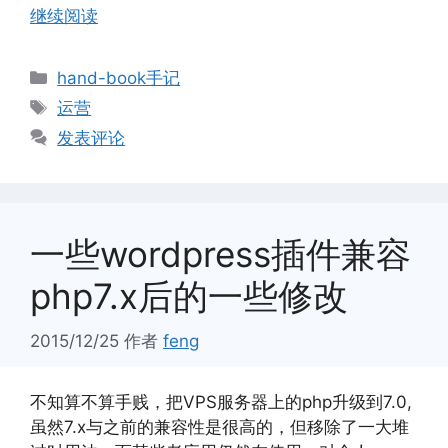
继续阅读
分
hand-book手记
类
标
运营
签
发表评论
一些wordpress插件兼容
php7.x后的一些修改
2015/12/25
作者
feng
不知算不算手贱，把VPS服务器上的php升级到7.0,
虽然7.x与之前的兼容性是很高的，但移除了一大堆