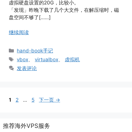
虚拟硬盘设置的20G，比较小。
「发现」昨晚下载了几个大文件，在解压缩时，磁
盘空间不够了[……]
继续阅读
分
hand-book手记
类
标
vbox
、
virtualbox
、
虚拟机
签
发表评论
页
页
页
1
2
…
5
下一页
→
面
面
面
推荐海外VPS服务