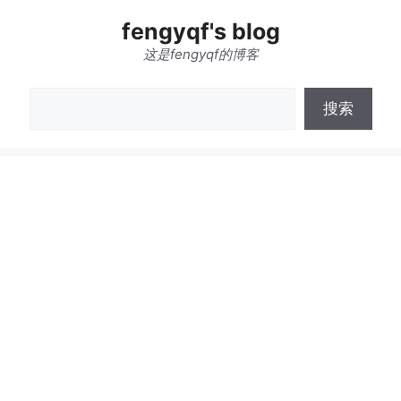
跳
fengyqf's blog
至
内
这是fengyqf的博客
容
搜
搜索
索