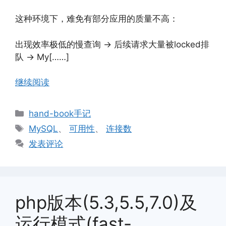
这种环境下，难免有部分应用的质量不高：
出现效率极低的慢查询 -> 后续请求大量被locked排
队 -> My[……]
继续阅读
分
hand-book手记
类
标
MySQL
、
可用性
、
连接数
签
发表评论
php版本(5.3,5.5,7.0)及
运行模式(fast-