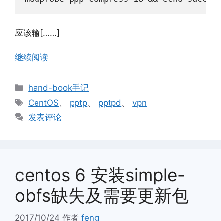
应该输[……]
继续阅读
分
hand-book手记
类
标
CentOS
、
pptp
、
pptpd
、
vpn
签
发表评论
centos 6 安装simple-
obfs缺失及需要更新包
2017/10/24
作者
feng