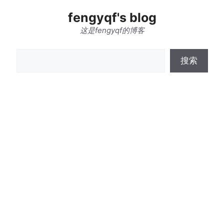
跳
fengyqf's blog
至
内
这是fengyqf的博客
容
搜
搜索
索