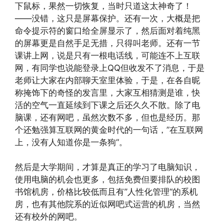
下鼠标，果然一切恢复，当时只道这太神奇了！
——没错，这只是屏幕保护。还有一次，大概是把
命令提示符的窗口给全屏显示了，然后面对着纯黑
的屏幕更是自然手足无措，只得叫老师。还有一节
课讲上网，说是只有一根电话线，可能连不上互联
网，有同学也说能登录上QQ但收发不了消息，于是
老师让大家在内部聊天室里体验，于是，在各自昵
称掩饰下的奇怪的发言里，大家互相猜测是谁，快
活的空气一直延续到下课之后还久久不散。除了电
脑课，还有网吧，虽然次数不多，但也是经历。那
个还勉强算互联网的黄金时代的一句话，”在互联网
上，没有人知道你是一条狗“。
然后是大学期间，才算是真正的学习了电脑知识，
使用电脑的机会也更多，包括免费但要排队的校图
书馆机房，价格比较低而且有”人性化管理“的系机
房，也有其他院系的近似网吧式运营的机房，当然
还有校外的网吧。