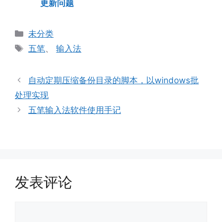
更新问题
分
未分类
类
标
五笔
、
输入法
签
自动定期压缩备份目录的脚本，以windows批
处理实现
五笔输入法软件使用手记
发表评论
评
论