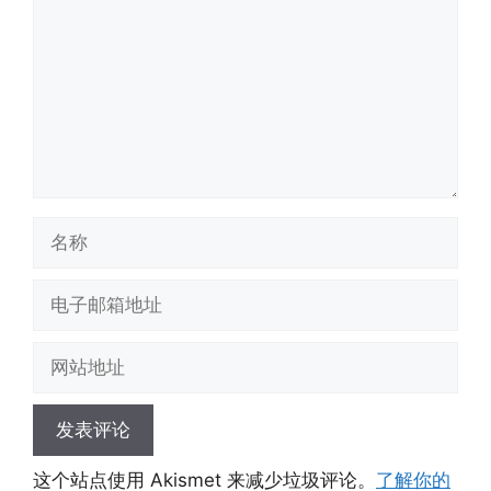
名
称
电
子
邮
网
箱
站
地
地
址
址
这个站点使用 Akismet 来减少垃圾评论。
了解你的