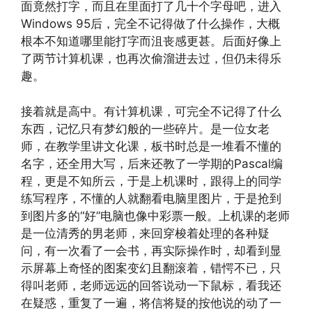
面竟然打字，而且在里面打了几十个字母吧，进入
Windows 95后，完全不记得做了什么操作，大概
根本不知道哪里能打字而沮丧感更甚。后面好像上
了两节计算机课，也再次偷溜进去过，但仍未得乐
趣。
接着就是高中。有计算机课，可完全不记得了什么
东西，记忆只有梦幻般的一些碎片。是一位女老
师，在教学里讲文化课，板书时总是一堆看不懂的
名字，还全用大写，后来还教了一学期的Pascal编
程，更是不知所云，于是上机课时，跟得上的同学
练写程序，不懂的人就翻看电脑里图片，于是抢到
到图片多的“好”电脑也像中彩票一般。上机课的老师
是一位清秀的男老师，来回穿梭着处理的各种疑
问，有一次看了一会书，再实际操作时，却看到显
示屏幕上奇怪的图案变幻且翻滚着，错愕不已，只
得叫老师，老师远远的回答说动一下鼠标，看我还
在疑惑，重复了一遍，将信将疑的按他说的动了一