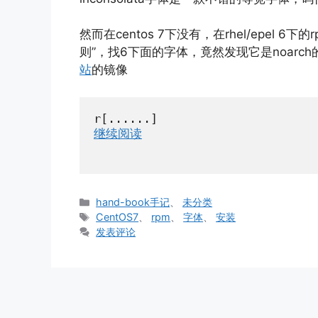
然而在centos 7下没有，在rhel/epel 
则”，找6下面的字体，竟然发现它是noarc
站
的镜像
r[......]
继续阅读
分
hand-book手记
、
未分类
类
标
CentOS7
、
rpm
、
字体
、
安装
签
发表评论