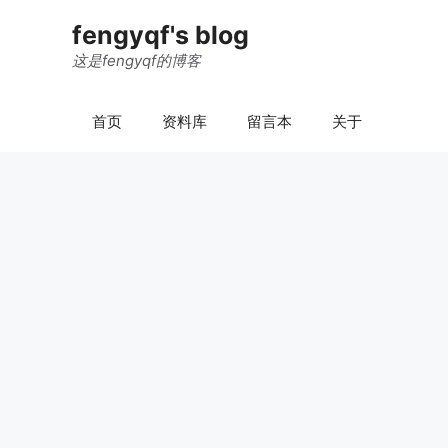
跳
fengyqf's blog
至
内
这是fengyqf的博客
容
首页
资料库
留言本
关于