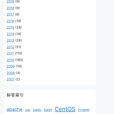
2019
(9)
2018
(9)
2017
(6)
2016
(19)
2015
(28)
2014
(19)
2013
(28)
2012
(51)
2011
(110)
2010
(185)
2009
(19)
2008
(4)
2007
(2)
标签索引
CentOS
apache
baidu
bash
cygwin
asp