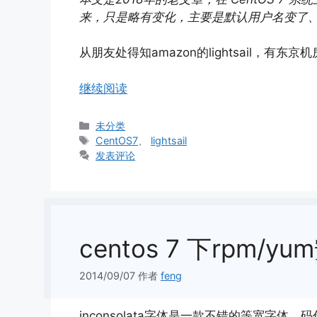
来，只是略有变化，主要是默认用户名变了、
从朋友处得知amazon的lightsail，有
继续阅读
分
未分类
类
标
CentOS7
、
lightsail
签
发表评论
centos 7 下rpm/yu
2014/09/07
作者
feng
inconsolata字体是一款不错的等宽字体，