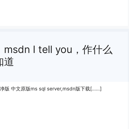
n I tell you，作什么
知道
dn纯净版 中文原版ms sql server,msdn版下载[……]