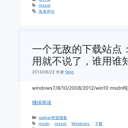
类
标
mssql
签
发表评论
一个无敌的下载站点：msd
用就不说了，谁用谁
2013/06/22
作者
feng
windows7/8/10/2008/2012/win10 ms
继续阅读
分
gather资源搜集
类
标
msdn
、
mssql
、
Windows
、
下载