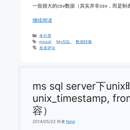
一批很大的csv数据（其实并非csv，而是制
继续阅读
分
未分类
类
标
mssql
、
MySQL
、
数据转换
签
发表评论
ms sql server下u
unix_timestamp, f
容）
2014/05/22
作者
feng