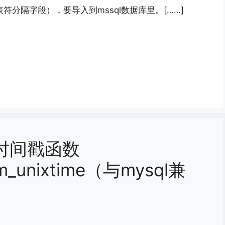
表符分隔字段），要导入到mssql数据库里。[……]
nix时间戳函数
rom_unixtime（与mysql兼