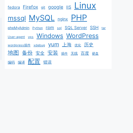
Linux
Firefox
google
fedora
IIS
git
PHP
MySQL
mssql
nginx
rpm
SSH
SQL Server
phpMyAdmin
Python
sql
tar
WordPress
Windows
User-agent
vps
yum
上海
历史
wordpress插件
xdebug
优化
地图
备份
安装
安全
百度
无线
插件
硬盘
配置
错误
编码
编译