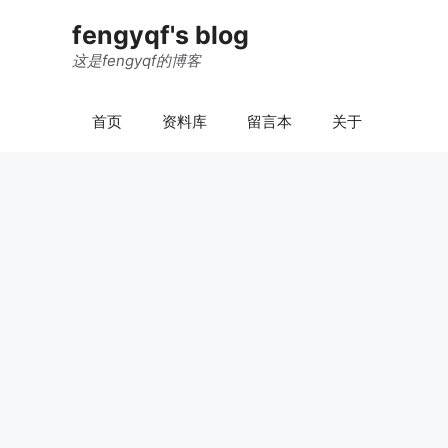
跳
fengyqf's blog
至
内
这是fengyqf的博客
容
首页
资料库
留言本
关于