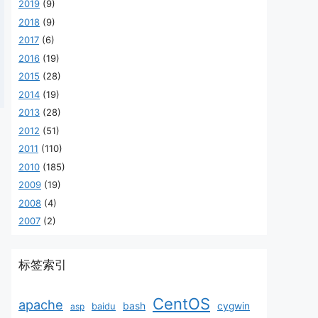
2019
(9)
2018
(9)
2017
(6)
2016
(19)
2015
(28)
2014
(19)
2013
(28)
2012
(51)
2011
(110)
2010
(185)
2009
(19)
2008
(4)
2007
(2)
标签索引
CentOS
apache
baidu
bash
cygwin
asp