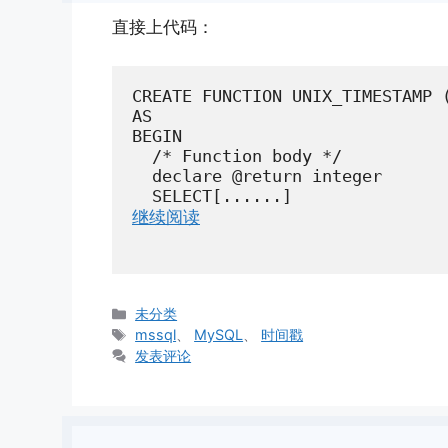
直接上代码：
CREATE FUNCTION UNIX_TIMESTAMP (
AS

BEGIN

  /* Function body */

  declare @return integer

  SELECT[......]
继续阅读
分
未分类
类
标
mssql
、
MySQL
、
时间戳
签
发表评论