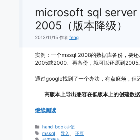
microsoft sql se
2005（版本降级）
2013/11/15
作者
feng
实例：一个mssql 2008的数据库备份，
2005或2000、再备份，就可以还原到20
通过google找到了一个办法，有点麻烦，
高版本上导出兼容在低版本上的创建数据库
继续阅读
分
hand-book手记
类
标
mssql
、
导入
、
还原
签
发表评论