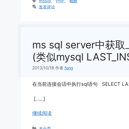
类
标
mssql
、
PHP
、
截断
签
发表评论
ms sql server
(类似mysql LAST_IN
2013/10/18
作者
feng
在当前连接会话中执行sql语句 SELECT LAST_
[……]
继续阅读
分
未分类