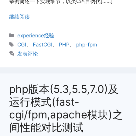
举例简述一下实现细节，以类C语言伪代[……]
继续阅读
分
experience经验
类
标
CGI
、
FastCGI
、
PHP
、
php-fpm
签
发表评论
php版本(5.3,5.5,7.0)及
运行模式(fast-
cgi/fpm,apache模块)之
间性能对比测试