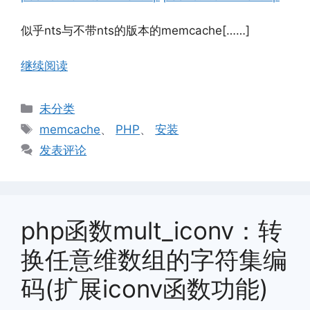
似乎nts与不带nts的版本的memcache[……]
继续阅读
分
未分类
类
标
memcache
、
PHP
、
安装
签
发表评论
php函数mult_iconv：转
换任意维数组的字符集编
码(扩展iconv函数功能)