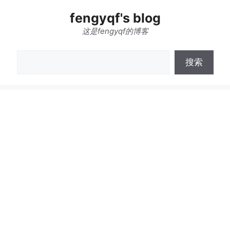
跳
fengyqf's blog
至
内
这是fengyqf的博客
容
搜
搜索
索