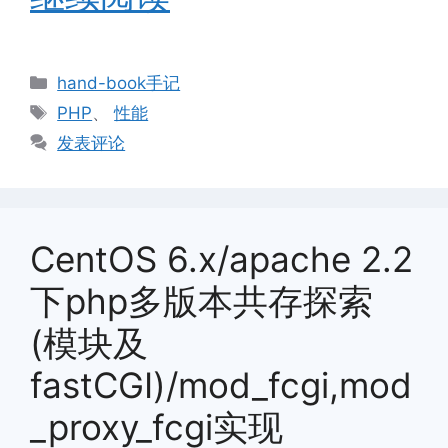
分
hand-book手记
类
标
PHP
、
性能
签
发表评论
CentOS 6.x/apache 2.2
下php多版本共存探索
(模块及
fastCGI)/mod_fcgi,mod
_proxy_fcgi实现