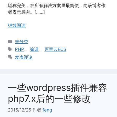
堪称完美，在所有解决方案里最简便，向该博客作
者表示感谢。[……]
继续阅读
分
未分类
类
标
PHP
、
编译
、
阿里云ECS
签
发表评论
一些wordpress插件兼容
php7.x后的一些修改
2015/12/25
作者
feng