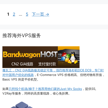
页
页
页
1
2
…
5
下一页
→
面
面
面
推荐海外VPS服务
搬瓦工，CN2 GIA线路极其稳定可靠，强烈推荐洛杉矶DC6 DC9，专门针
对中国用户优化的线路
，E-Commerce VPS 价格稍高、但绝对物有所值，
Basic VPS 则是平价机型。
如果
只想找个机场/梯子？推荐用他们家的Just My Socks
，提供SS,
V2Ray等服务，同样的高质量线路，省心免折腾。