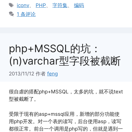
类
标
iconv
、
PHP
、
字符集
、
编码
签
1 条评论
php+MSSQL的坑：
(n)varchar型字段被截断
2013/11/12
作者
feng
很自虐的搭配php+MSSQL，太多的坑，就不说text
型被截断了。
受限于现有的asp+mssql应用，新增的部分功能使
用php开发。对一个表的读写，后台使用asp，读写
都很正常。前台一个调用是php写的，但就是遇到一