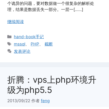
个诡异的问题，要对数据做一个很复杂的解析处
理，结果是数据丢失一部分。一层一[……]
继续阅读
分
hand-book手记
类
标
mssql
、
PHP
、
截断
签
发表评论
折腾：vps上php环境升
级为php5.5
2013/09/22
作者
feng