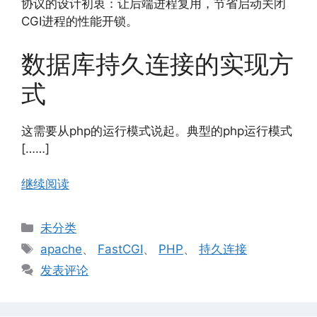
协议的设计初衷：让后端进程复用，节省启动关闭
CGI进程的性能开锁。
数据库持久连接的实现方
式
这需要从php的运行模式说起。典型的php运行模式
[……]
继续阅读
分
未分类
类
标
apache
、
FastCGI
、
PHP
、
持久连接
签
发表评论