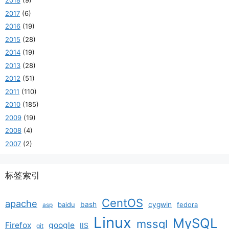
2018
(9)
2017
(6)
2016
(19)
2015
(28)
2014
(19)
2013
(28)
2012
(51)
2011
(110)
2010
(185)
2009
(19)
2008
(4)
2007
(2)
标签索引
CentOS
apache
baidu
bash
cygwin
fedora
asp
Linux
MySQL
mssql
Firefox
google
IIS
git