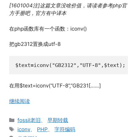
[1601004注]这篇文章没啥价值，请读者参考php官
方手册吧，官方有中译本
在php函数库有一个函数：iconv()
把gb2312置换成utf-8
$text=iconv("GB2312","UTF-8",$text);
在用$text=iconv(“UTF-8”,”GB231[……]
继续阅读
分
fossil老旧
、
早期转载
类
标
iconv
、
PHP
、
字符编码
签