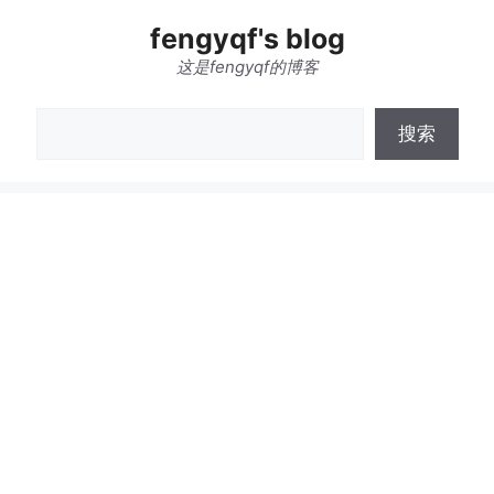
跳
fengyqf's blog
至
内
这是fengyqf的博客
容
搜
搜索
索