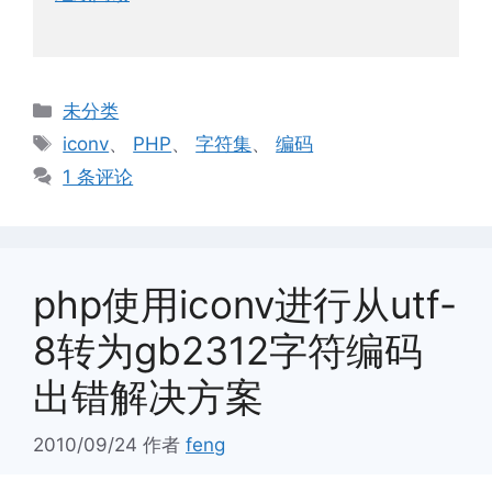
分
未分类
类
标
iconv
、
PHP
、
字符集
、
编码
签
1 条评论
php使用iconv进行从utf-
8转为gb2312字符编码
出错解决方案
2010/09/24
作者
feng