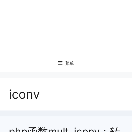
菜单
iconv
php函数mult_iconv：转