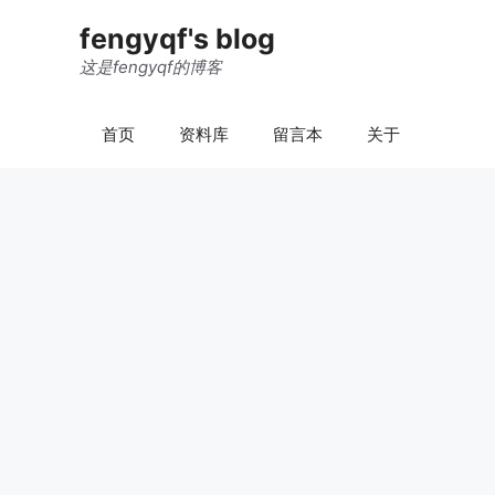
跳
fengyqf's blog
至
内
这是fengyqf的博客
容
首页
资料库
留言本
关于