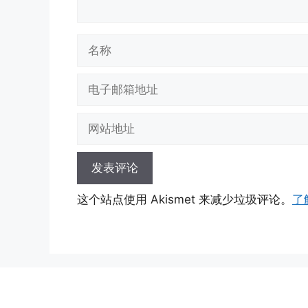
名
称
电
子
邮
网
箱
站
地
地
址
址
这个站点使用 Akismet 来减少垃圾评论。
了