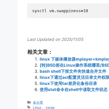
sysctl vm.swappiness=10
Last Updated on 2025/11/05
相关文章：
linux 下媒体播放器mplayer+kmpla
[转]BSD差在Linux操作系统哪里/BSD
bash shell下按文件夹快速合并文件
linux下通过acl配置灵活目录文件权
linux下使用tar差异化备份目录
使用stat命令在shell中读取文
分
未分类
类
标
Linux
、
swap