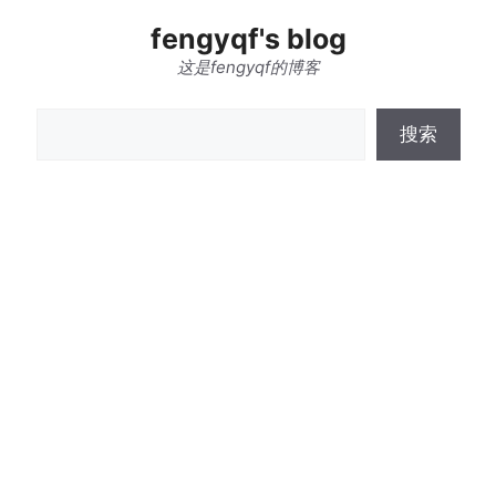
跳
fengyqf's blog
至
内
这是fengyqf的博客
容
搜
搜索
索