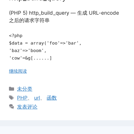
(PHP 5) http_build_query — 生成 URL-encode
之后的请求字符串
<?php
$data = array('foo'=>'bar',
'baz'=>'boom',
'cow'=&g[......]
继续阅读
分
未分类
类
标
PHP
、
url
、
函数
签
发表评论