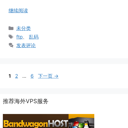
继续阅读
分
未分类
类
标
ftp
、
乱码
签
发表评论
页
页
页
1
2
…
6
下一页
→
面
面
面
推荐海外VPS服务