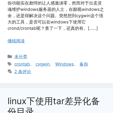
份功能实在彪悍的让人感激涕零，然而对于出卖灵
魂维护windows服务器的人士，在鄙视windows之
余，还是得解决这个问题。突然想到cygwin这个强
大的工具，是否可以在windows下使用它
crond/crontab呢？查了一下，还真的有。[……]
继续阅读
分
未分类
类
标
crontab
、
cygwin
、
Windows
、
备份
签
2 条评论
linux下使用tar差异化备
份目录