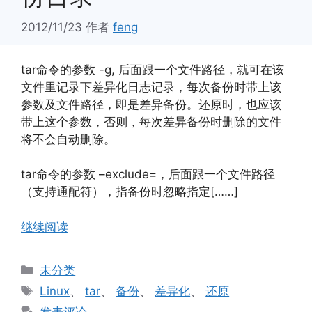
2012/11/23
作者
feng
tar命令的参数 -g, 后面跟一个文件路径，就可在该
文件里记录下差异化日志记录，每次备份时带上该
参数及文件路径，即是差异备份。还原时，也应该
带上这个参数，否则，每次差异备份时删除的文件
将不会自动删除。
tar命令的参数 –exclude=，后面跟一个文件路径
（支持通配符），指备份时忽略指定[……]
继续阅读
分
未分类
类
标
Linux
、
tar
、
备份
、
差异化
、
还原
签
发表评论