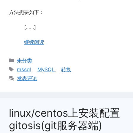
方法扼要如下：
[……]
继续阅读
分
未分类
类
标
mssql
、
MySQL
、
转换
签
发表评论
linux/centos上安装配置
gitosis(git服务器端)