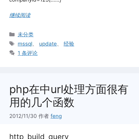
继续阅读
分
未分类
类
标
mssql
、
update
、
经验
签
1 条评论
php在中url处理方面很有
用的几个函数
2012/11/30
作者
feng
http_build_query