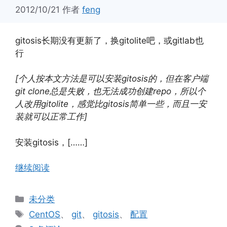
2012/10/21
作者
feng
gitosis长期没有更新了，换gitolite吧，或gitlab也
行
[个人按本文方法是可以安装gitosis的，但在客户端
git clone总是失败，也无法成功创建repo，所以个
人改用gitolite，感觉比gitosis简单一些，而且一安
装就可以正常工作]
安装gitosis，[……]
继续阅读
分
未分类
类
标
CentOS
、
git
、
gitosis
、
配置
签