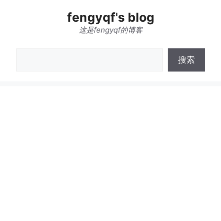
跳
fengyqf's blog
至
内
这是fengyqf的博客
容
搜
搜索
索