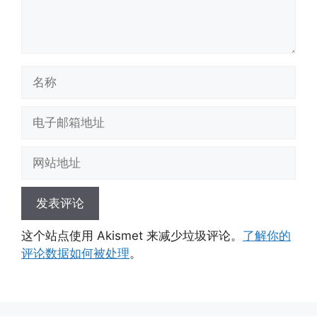
名
称
电
子
邮
网
箱
站
地
地
址
址
这个站点使用 Akismet 来减少垃圾评论。
了解你的
评论数据如何被处理
。