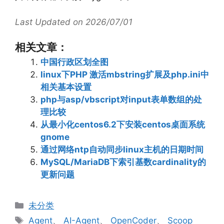
Last Updated on 2026/07/01
相关文章：
中国行政区划全图
linux下PHP 激活mbstring扩展及php.ini中
相关基本设置
php与asp/vbscript对input表单数组的处
理比较
从最小化centos6.2下安装centos桌面系统
gnome
通过网络ntp自动同步linux主机的日期时间
MySQL/MariaDB下索引基数cardinality的
更新问题
分
未分类
类
标
Agent
、
AI-Agent
、
OpenCoder
、
Scoop