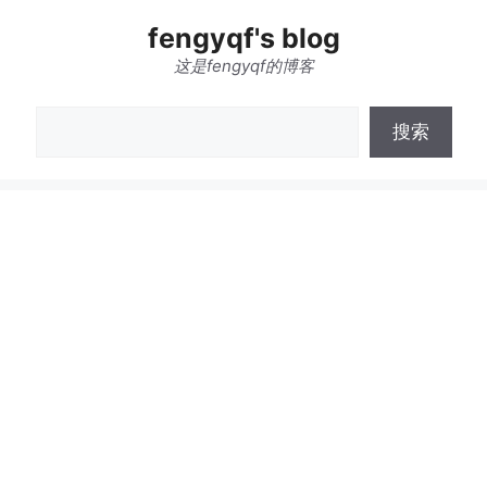
跳
fengyqf's blog
至
内
这是fengyqf的博客
容
搜
搜索
索