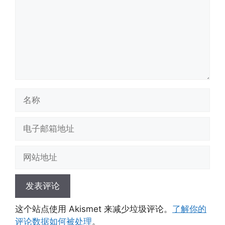
名
称
电
子
邮
网
箱
站
地
地
址
址
这个站点使用 Akismet 来减少垃圾评论。
了解你的
评论数据如何被处理
。