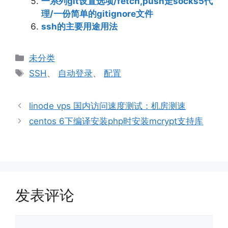
一系列git设置选项/fetch,push走socks5代
理/一份简单的gitignore文件
ssh的主要用途用法
分
未分类
类
标
SSH
、
自动登录
、
配置
签
linode vps 国内访问速度测试：机房测速
centos 6下编译安装php时安装mcrypt支持库
发表评论
评