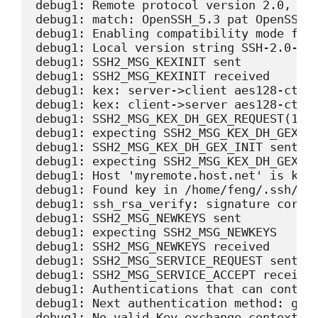
debug1: Remote protocol version 2.0, rem
debug1: match: OpenSSH_5.3 pat OpenSSH*

debug1: Enabling compatibility mode for 
debug1: Local version string SSH-2.0-Ope
debug1: SSH2_MSG_KEXINIT sent

debug1: SSH2_MSG_KEXINIT received

debug1: kex: server->client aes128-ctr h
debug1: kex: client->server aes128-ctr h
debug1: SSH2_MSG_KEX_DH_GEX_REQUEST(1024
debug1: expecting SSH2_MSG_KEX_DH_GEX_GR
debug1: SSH2_MSG_KEX_DH_GEX_INIT sent

debug1: expecting SSH2_MSG_KEX_DH_GEX_RE
debug1: Host 'myremote.host.net' is know
debug1: Found key in /home/feng/.ssh/kno
debug1: ssh_rsa_verify: signature correc
debug1: SSH2_MSG_NEWKEYS sent

debug1: expecting SSH2_MSG_NEWKEYS

debug1: SSH2_MSG_NEWKEYS received

debug1: SSH2_MSG_SERVICE_REQUEST sent

debug1: SSH2_MSG_SERVICE_ACCEPT received
debug1: Authentications that can continu
debug1: Next authentication method: gssa
debug1: No valid Key exchange context
