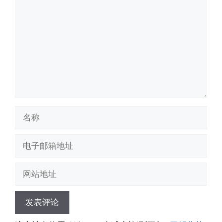
论
名
称
电
子
邮
网
箱
站
地
地
址
址