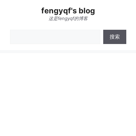
跳
fengyqf's blog
至
内
这是fengyqf的博客
容
搜
搜索
索