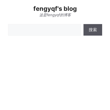
跳
fengyqf's blog
至
内
这是fengyqf的博客
容
搜
搜索
索