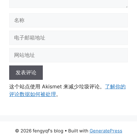
名
称
电
子
邮
网
箱
站
地
地
址
址
这个站点使用 Akismet 来减少垃圾评论。
了解你的
评论数据如何被处理
。
© 2026 fengyqf's blog
• Built with
GeneratePress