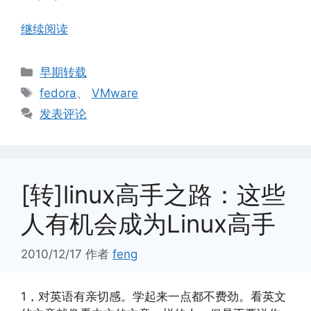
继续阅读
分
早期转载
类
标
fedora
、
VMware
签
发表评论
[转]linux高手之路：这些
人有机会成为Linux高手
2010/12/17
作者
feng
1，对英语有亲切感。学起来一点都不费劲。看英文