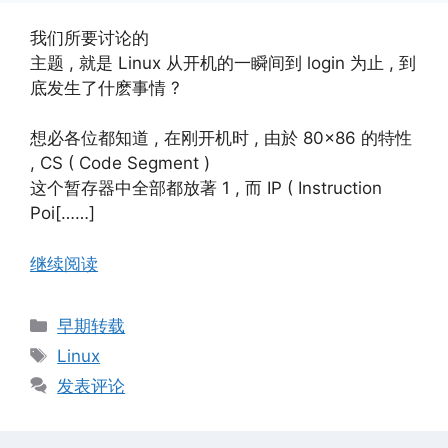
我们所要讨论的
主题 , 就是 Linux 从开机的一瞬间到 login 为止 , 到
底发生了什麽事情 ?
想必各位都知道 , 在刚开机时 , 由於 80×86 的特性
, CS ( Code Segment )
这个暂存器中全部都放著 1 , 而 IP ( Instruction
Poi[……]
继续阅读
分
早期转载
类
标
Linux
签
发表评论