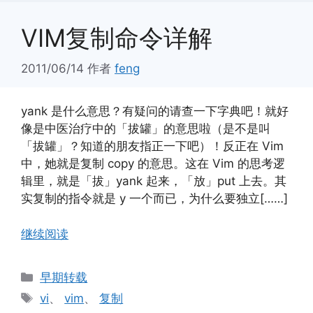
VIM复制命令详解
2011/06/14
作者
feng
yank 是什么意思？有疑问的请查一下字典吧！就好
像是中医治疗中的「拔罐」的意思啦（是不是叫
「拔罐」？知道的朋友指正一下吧）！反正在 Vim
中，她就是复制 copy 的意思。这在 Vim 的思考逻
辑里，就是「拔」yank 起来，「放」put 上去。其
实复制的指令就是 y 一个而已，为什么要独立[……]
继续阅读
分
早期转载
类
标
vi
、
vim
、
复制
签