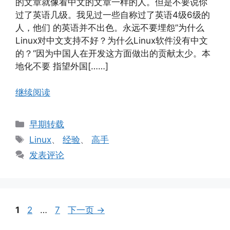
的文章就像看中文的文章一样的人。但是不要说你
过了英语几级。我见过一些自称过了英语4级6级的
人，他们 的英语并不出色。永远不要埋怨”为什么
Linux对中文支持不好？为什么Linux软件没有中文
的？“因为中国人在开发这方面做出的贡献太少。本
地化不要 指望外国[……]
继续阅读
分
早期转载
类
标
Linux
、
经验
、
高手
签
发表评论
页
页
页
1
2
…
7
下一页
→
面
面
面