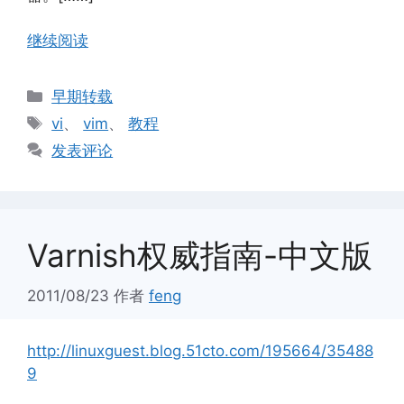
继续阅读
分
早期转载
类
标
vi
、
vim
、
教程
签
发表评论
Varnish权威指南-中文版
2011/08/23
作者
feng
http://linuxguest.blog.51cto.com/195664/35488
9