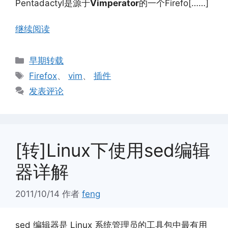
Pentadactyl是源于
Vimperator
的一个Firefo[……]
继续阅读
分
早期转载
类
标
Firefox
、
vim
、
插件
签
发表评论
[转]Linux下使用sed编辑
器详解
2011/10/14
作者
feng
sed 编辑器是 Linux 系统管理员的工具包中最有用