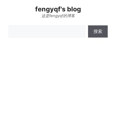
跳
fengyqf's blog
至
内
这是fengyqf的博客
容
搜
搜索
索