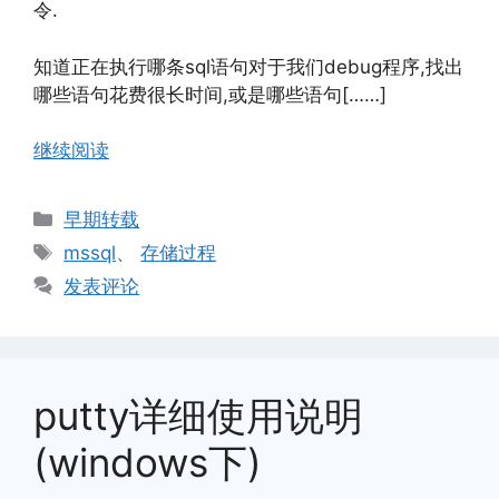
令.
知道正在执行哪条sql语句对于我们debug程序,找出
哪些语句花费很长时间,或是哪些语句[……]
继续阅读
分
早期转载
类
标
mssql
、
存储过程
签
发表评论
putty详细使用说明
(windows下)