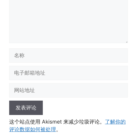
名
称
电
子
邮
网
箱
站
地
地
址
址
这个站点使用 Akismet 来减少垃圾评论。
了解你的
评论数据如何被处理
。