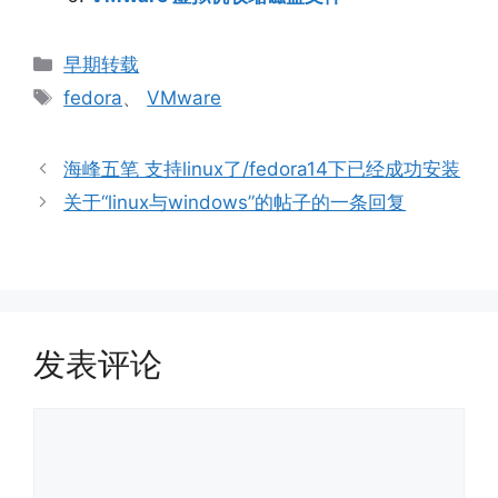
分
早期转载
类
标
fedora
、
VMware
签
海峰五笔 支持linux了/fedora14下已经成功安装
关于“linux与windows”的帖子的一条回复
发表评论
评
论