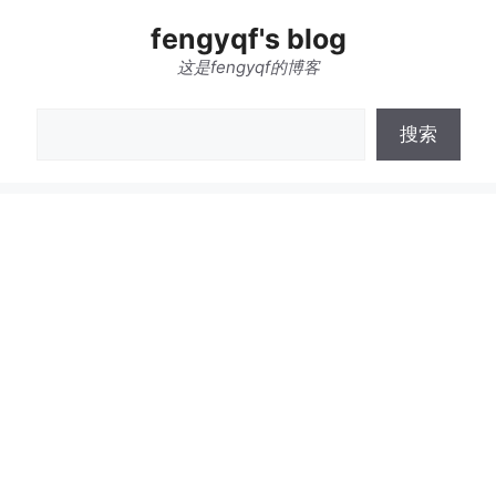
跳
fengyqf's blog
至
内
这是fengyqf的博客
容
搜
搜索
索