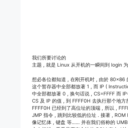
我们所要讨论的
主题 , 就是 Linux 从开机的一瞬间到 login
想必各位都知道 , 在刚开机时 , 由於 80×86 的特性
这个暂存器中全部都放著 1 , 而 IP ( Instructi
中全部都放著 0 , 换句话说 , CS=FFFF 而 IP
CS 及 IP 的值 , 到 FFFF0H 去执行那个地
FFFF0H 已经到了高位址的顶端 , 所以 , FF
JMP 指令 , 跳到比较低的位址 . 接著 , RO
像记忆体 , 键盘 等…… 并在我们俗称的 UMB ( Up