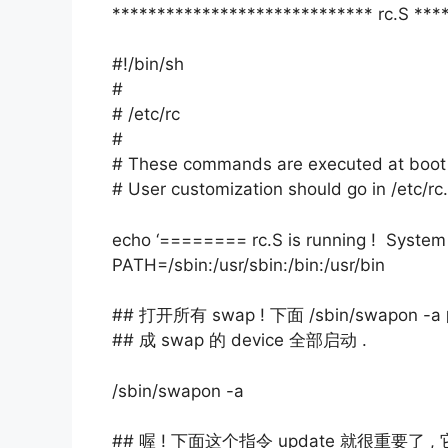
***************************** rc.S ***
#!/bin/sh
#
# /etc/rc
#
# These commands are executed at boot t
# User customization should go in /etc/rc.
echo ‘======== rc.S is running ! System 
PATH=/sbin:/usr/sbin:/bin:/usr/bin
## 打开所有 swap ! 下面 /sbin/swapon -
## 成 swap 的 device 全部启动 .
/sbin/swapon -a
## 喔 ! 下面这个指令 update 就很重要了