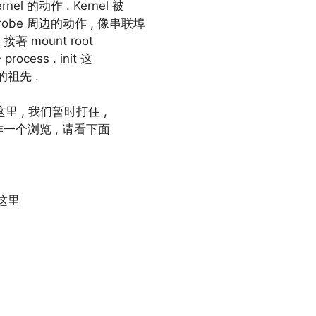
el 的动作 . Kernel 被
probe 周边的动作 , 像串联埠
接著 mount root
process . init 这
 的祖先 .
在这里 , 我们暂时打住 ,
的顺序作一个浏览 , 请看下面
这里