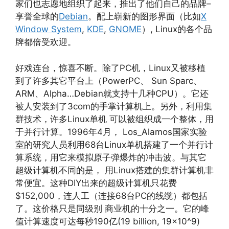
家们也志愿地组织了起来，推出了他们自己的品牌–
享誉全球的
Debian
。配上崭新的图形界面（比如
X
Window System
,
KDE
,
GNOME
）, Linux的各个品
牌都倍受欢迎。
好戏连台，惊喜不断。除了PC机，Linux又被移植
到了许多其它平台上（PowerPC、 Sun Sparc、
ARM、Alpha…Debian就支持十几种CPU）。它还
被人安装到了3com的手掌计算机上。另外，利用集
群技术，许多Linux单机 可以被组织成一个整体，用
于并行计算。1996年4月， Los_Alamos国家实验
室的研究人员利用68台Linux单机搭建了一个并行计
算系统，用它来模拟原子弹爆炸的冲击波。与其它
超级计算机不同的是， 用Linux搭建的集群计算机非
常便宜。这种DIY出来的超级计算机只花费
$152,000，连人工（连接68台PC的线缆）都包括
了。这价格只是同级别 商业机的十分之一。它的峰
值计算速度可达每秒190亿(19 billion, 19×10^9)