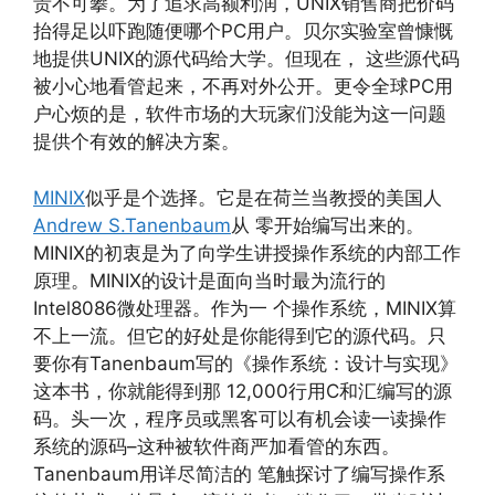
贵不可攀。为了追求高额利润，UNIX销售商把价码
抬得足以吓跑随便哪个PC用户。贝尔实验室曾慷慨
地提供UNIX的源代码给大学。但现在， 这些源代码
被小心地看管起来，不再对外公开。更令全球PC用
户心烦的是，软件市场的大玩家们没能为这一问题
提供个有效的解决方案。
MINIX
似乎是个选择。它是在荷兰当教授的美国人
Andrew S.Tanenbaum
从 零开始编写出来的。
MINIX的初衷是为了向学生讲授操作系统的内部工作
原理。MINIX的设计是面向当时最为流行的
Intel8086微处理器。作为一 个操作系统，MINIX算
不上一流。但它的好处是你能得到它的源代码。只
要你有Tanenbaum写的《操作系统：设计与实现》
这本书，你就能得到那 12,000行用C和汇编写的源
码。头一次，程序员或黑客可以有机会读一读操作
系统的源码–这种被软件商严加看管的东西。
Tanenbaum用详尽简洁的 笔触探讨了编写操作系