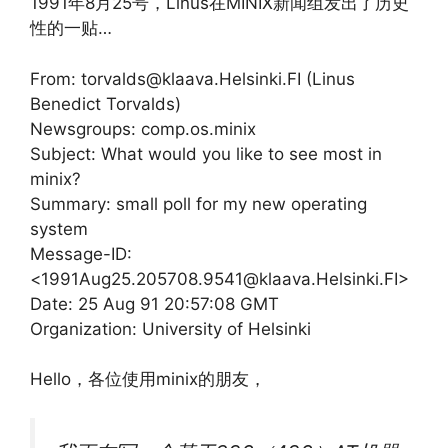
1991年8月25号，Linus在MINIX新闻组发出了历史
性的一贴…
From: torvalds@klaava.Helsinki.FI (Linus
Benedict Torvalds)
Newsgroups: comp.os.minix
Subject: What would you like to see most in
minix?
Summary: small poll for my new operating
system
Message-ID:
<1991Aug25.205708.9541@klaava.Helsinki.FI>
Date: 25 Aug 91 20:57:08 GMT
Organization: University of Helsinki
Hello，各位使用minix的朋友，