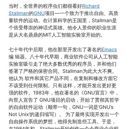
当时，全世界的程序虫们都很看好
Richard
Stallman
的
GNU
项目—一个致力于推出自由、高质
量软件的运动。在计算科学的王国里，Stallman是
个倍受尊崇的神话式英雄。他令人景仰的职业生涯
是从大名鼎鼎的MIT人工智能实验室开始的。
七十年代中后期，他在那里开发出了著名的
Emacs
编 辑器。八十年代早期，商业软件公司从人工智能
实验室吸引走了绝大多数优秀的程序员，并和他们
签署了严格的保密合同。Stallman为此大大不爽。
他认为 软件和其它产品不同，在复制和修改方面它
不该受到任何限制。只有这样，才能开发出更好更
强的软件。1983年，他在著名的《GNU宣言》中，
向世人宣告了 GNU项目的启动，开始了贯彻其哲学
的自由软件运动（顺带一句，GNU一词是‘GNU’s
Not Unix’的递归缩写）。 为了最终实现开发出一个
自由操作系统的梦想，他得先制造些工具。于是，
在1984年初，Stallman开始创作一个令商业企业程