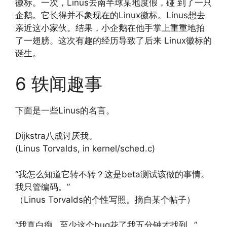
徽标。一次，Linus去南半球某地度假，碰 到了一只
企鹅。它长得并不象现在的Linux徽标。Linus想去
亲近这小家伙。结果，小企鹅在他手掌上重重地拍
了一翅膀。这次有趣的经历导致了后来 Linux徽标的
诞生。
6 轶闻趣事
下面是一些Linus的名言。
Dijkstra八成讨厌我。
(Linus Torvalds, in kernel/sched.c)
“我怎么知道它转不转？这是beta测试该做的事情。
我只管编码。”
（Linus Torvalds的个性写照。摘自某个帖子）
“我真白痴…至少这个bug花了我五分钟才找到…”