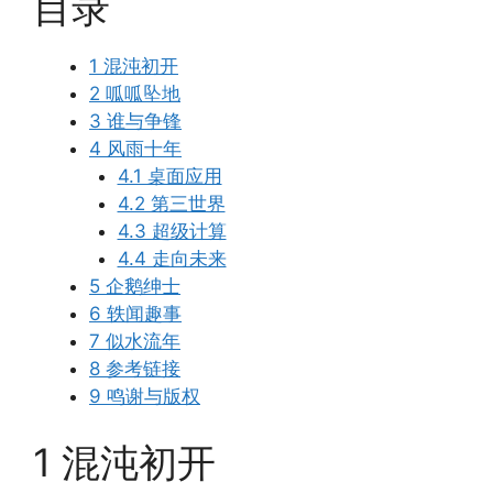
目录
1 混沌初开
2 呱呱坠地
3 谁与争锋
4 风雨十年
4.1 桌面应用
4.2 第三世界
4.3 超级计算
4.4 走向未来
5 企鹅绅士
6 轶闻趣事
7 似水流年
8 参考链接
9 鸣谢与版权
1 混沌初开