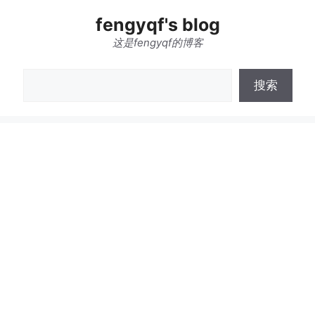
跳
fengyqf's blog
至
内
这是fengyqf的博客
容
搜
搜索
索