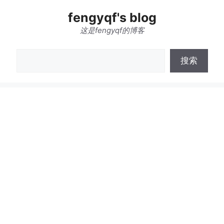
跳
fengyqf's blog
至
内
这是fengyqf的博客
容
搜
搜索
索