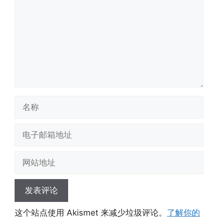
名
称
电
子
邮
网
箱
站
地
地
址
址
这个站点使用 Akismet 来减少垃圾评论。
了解你的