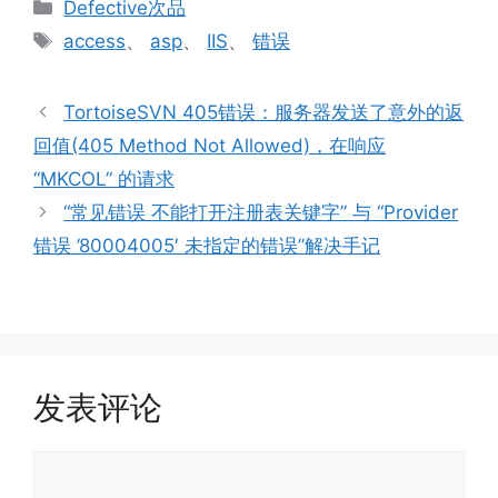
分
Defective次品
类
标
access
、
asp
、
IIS
、
错误
签
TortoiseSVN 405错误：服务器发送了意外的返
回值(405 Method Not Allowed)，在响应
“MKCOL” 的请求
“常见错误 不能打开注册表关键字” 与 “Provider
错误 ’80004005′ 未指定的错误”解决手记
发表评论
评
论