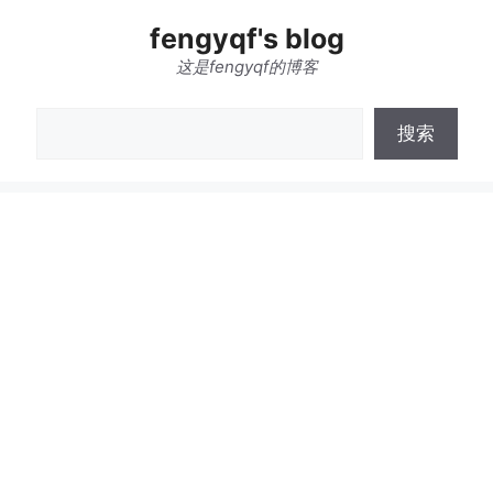
跳
fengyqf's blog
至
内
这是fengyqf的博客
容
搜
搜索
索