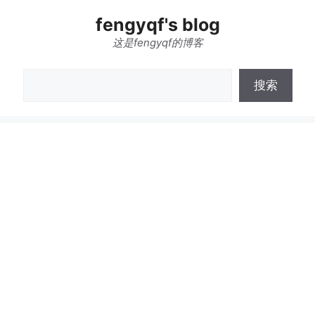
跳
fengyqf's blog
至
内
这是fengyqf的博客
容
搜
搜索
索