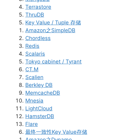
Terrastore
ThruDB
Key Value / Tuple 存储
Amazon之SimpleDB
Chordless
Redis
Scalaris
Tokyo cabinet / Tyrant
CT.M
Scalien
Berkley DB
MemcacheDB
Mnesia
LightCloud
HamsterDB
Flare
最终一致性Key Value存储
Amazon之Dynamo