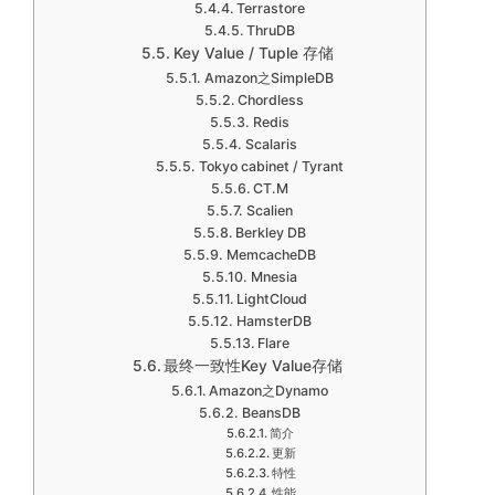
Terrastore
ThruDB
Key Value / Tuple 存储
Amazon之SimpleDB
Chordless
Redis
Scalaris
Tokyo cabinet / Tyrant
CT.M
Scalien
Berkley DB
MemcacheDB
Mnesia
LightCloud
HamsterDB
Flare
最终一致性Key Value存储
Amazon之Dynamo
BeansDB
简介
更新
特性
性能