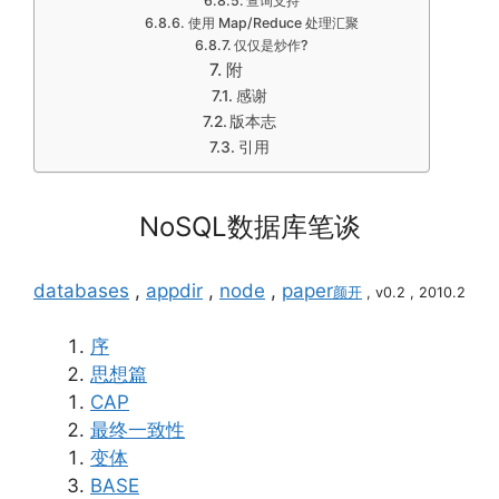
查询支持
使用 Map/Reduce 处理汇聚
仅仅是炒作?
附
感谢
版本志
引用
NoSQL数据库笔谈
databases
,
appdir
,
node
,
paper
颜开
, v0.2 , 2010.2
序
思想篇
CAP
最终一致性
变体
BASE