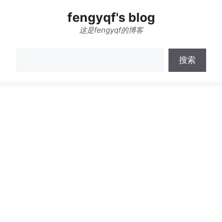
跳
fengyqf's blog
至
内
这是fengyqf的博客
容
搜
搜索
索