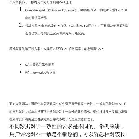
作为架构师，一般有两个方向来利用CAP理论
key-value存储，如Amaze Dynamo等，可根据CAP三原则灵活选择不同倾
向的数据库产品。
领域模型 + 分布式缓存 + 存储 （Qi4j和NoSql运动），可根据CAP三原则结
合自己项目定制灵活的分布式方案，难度高。
我准备提供第三种方案：实现可以配置CAP的数据库，动态调配CAP。
CA：传统关系数据库
AP：key-value数据库
而对大型网站，可用性与分区容忍性优先级要高于数据一致性，一般会尽量朝着 A、P
的方向设计，然后通过其它手段保证对于一致性的商务需求。架构设计师不要精力浪费
在如何设计能满足三者的完美分布式系统，而是应该进行取舍。
不同数据对于一致性的要求是不同的。举例来讲，
用户评论对不一致是不敏感的，可以容忍相对较长