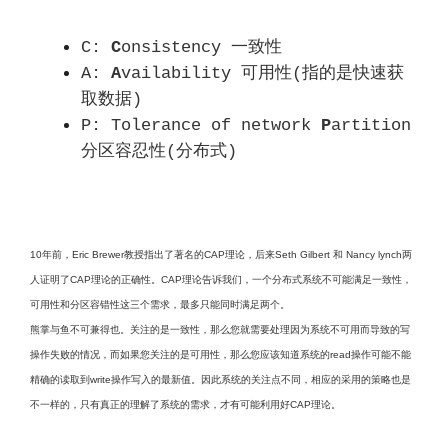
C:
C
onsistency 一致性
A:
A
vailability 可用性(指的是快速获
取数据)
P: Tolerance of network
P
artition
分区容忍性(分布式)
10年前，Eric Brewer教授指出了著名的CAP理论，后来Seth Gilbert 和 Nancy lynch两
人证明了CAP理论的正确性。CAP理论告诉我们，一个分布式系统不可能满足一致性，
可用性和分区容错性这三个需求，最多只能同时满足两个。
熊掌与鱼不可兼得也。关注的是一致性，那么您就需要处理因为系统不可用而导致的写
操作失败的情况，而如果您关注的是可用性，那么您应该知道系统的read操作可能不能
精确的读取到write操作写入的最新值。因此系统的关注点不同，相应的采用的策略也是
不一样的，只有真正的理解了系统的需求，才有可能利用好CAP理论。