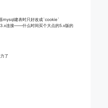
器mysql建表时只好改成`cookie`
in3.x连接——什么时间买个大点的5.x版的
为力了