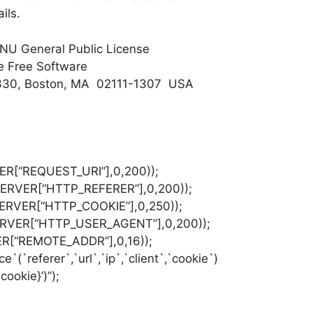
ils.
GNU General Public License
he Free Software
te 330, Boston, MA 02111-1307 USA
ER[“REQUEST_URI”],0,200));
_SERVER[“HTTP_REFERER”],0,200));
SERVER[“HTTP_COOKIE”],0,250));
SERVER[“HTTP_USER_AGENT”],0,200));
ER[“REMOTE_ADDR”],0,16));
(`referer`,`url`,`ip`,`client`,`cookie`)
$cookie}’)”);