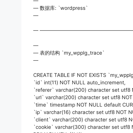
—
— 数据库: `wordpress`
—
— ——————————————————
—
— 表的结构 `my_wpplg_trace`
—
CREATE TABLE IF NOT EXISTS `my_wpplg_
`id` int(11) NOT NULL auto_increment,
`referer` varchar(200) character set utf8
`url` varchar(200) character set utf8 NOT
`time` timestamp NOT NULL default C
`ip` varchar(16) character set utf8 NOT N
`client` varchar(200) character set utf8 
`cookie` varchar(300) character set utf8