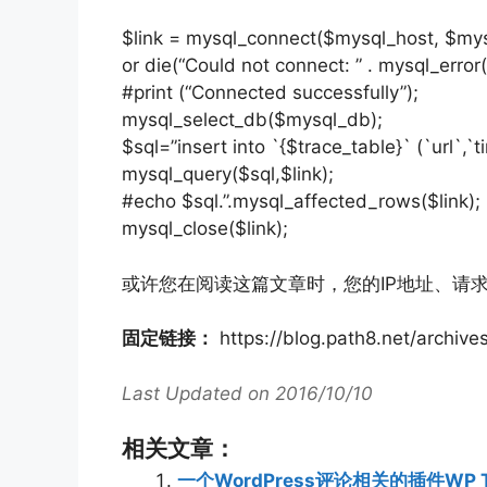
$link = mysql_connect($mysql_host, $my
or die(“Could not connect: ” . mysql_error(
#print (“Connected successfully”);
mysql_select_db($mysql_db);
$sql=”insert into `{$trace_table}` (`url`,`time
mysql_query($sql,$link);
#echo $sql.”.mysql_affected_rows($link);
mysql_close($link);
或许您在阅读这篇文章时，您的IP地址、请求
固定链接：
https://blog.path8.net/archive
Last Updated on 2016/10/10
相关文章：
一个WordPress评论相关的插件WP 