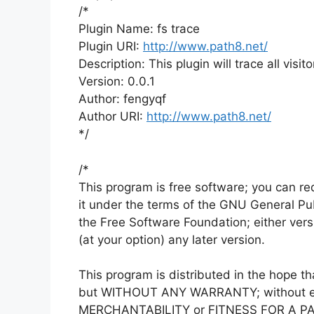
/*
Plugin Name: fs trace
Plugin URI:
http://www.path8.net/
Description: This plugin will trace all visitor
Version: 0.0.1
Author: fengyqf
Author URI:
http://www.path8.net/
*/
/*
This program is free software; you can red
it under the terms of the GNU General Pu
the Free Software Foundation; either versi
(at your option) any later version.
This program is distributed in the hope that
but WITHOUT ANY WARRANTY; without eve
MERCHANTABILITY or FITNESS FOR A P