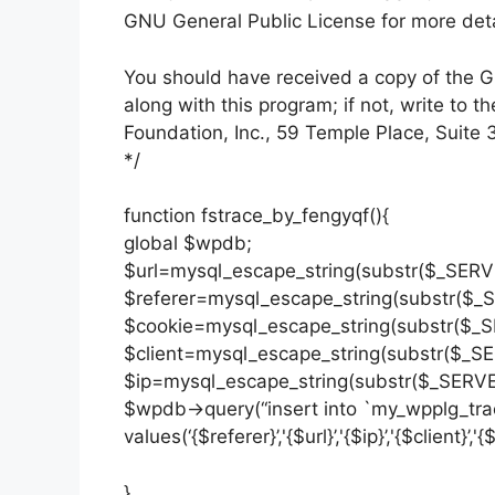
GNU General Public License for more deta
You should have received a copy of the 
along with this program; if not, write to t
Foundation, Inc., 59 Temple Place, Sui
*/
function fstrace_by_fengyqf(){
global $wpdb;
$url=mysql_escape_string(substr($_SERV
$referer=mysql_escape_string(substr($
$cookie=mysql_escape_string(substr($_
$client=mysql_escape_string(substr($_
$ip=mysql_escape_string(substr($_SERV
$wpdb->query(“insert into `my_wpplg_trace`
values(‘{$referer}’,'{$url}’,'{$ip}’,'{$client}’,'{
}