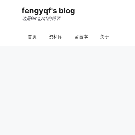
跳
fengyqf's blog
至
内
这是fengyqf的博客
容
首页
资料库
留言本
关于