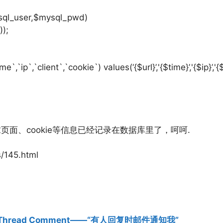
sql_user,$mysql_pwd)
));
`,`ip`,`client`,`cookie`) values(‘{$url}’,'{$time}’,'{$ip}’,'{$c
页面、cookie等信息已经记录在数据库里了，呵呵.
s/145.html
Thread Comment——“有人回复时邮件通知我”