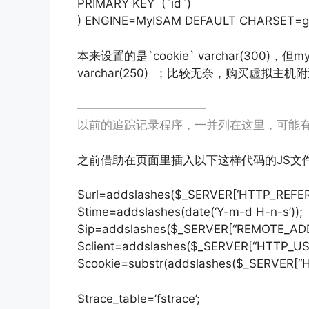
PRIMARY KEY (`id`)
) ENGINE=MyISAM DEFAULT CHARSET=g
本来设置的是`cookie` varchar(300)，
varchar(250) ；比较无奈，购买虚拟主
———————————
以前的追踪记录程序，一并列在这里，可能
之前借助在页面里插入以下这样代码的JS文
$url=addslashes($_SERVER[‘HTTP_REFERE
$time=addslashes(date(‘Y-m-d H-n-s’));
$ip=addslashes($_SERVER[“REMOTE_ADD
$client=addslashes($_SERVER[“HTTP_US
$cookie=substr(addslashes($_SERVER[“H
$trace_table=’fstrace’;