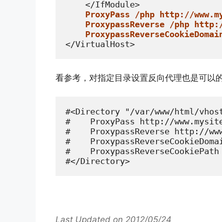
    </IfModule>

ProxyPass /php http://www.m
ProxypassReverse /php http:
ProxypassReverseCookieDomai
</VirtualHost>
看参考，对指定目录设置反向代理也是可以
#<Directory "/var/www/html/vhost
#    ProxyPass http://www.mysite
#    ProxypassReverse http://www
#    ProxypassReverseCookieDomai
#    ProxypassReverseCookiePath 
#</Directory>
Last Updated on 2012/05/24