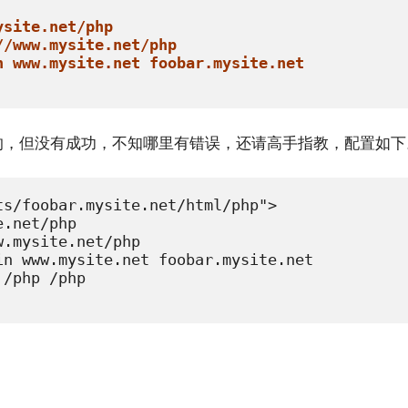
ysite.net/php  
//www.mysite.net/php 
n www.mysite.net foobar.mysite.net
的，但没有成功，不知哪里有错误，还请高手指教，配置如下
s/foobar.mysite.net/html/php">

.net/php

.mysite.net/php

n www.mysite.net foobar.mysite.net

/php /php
