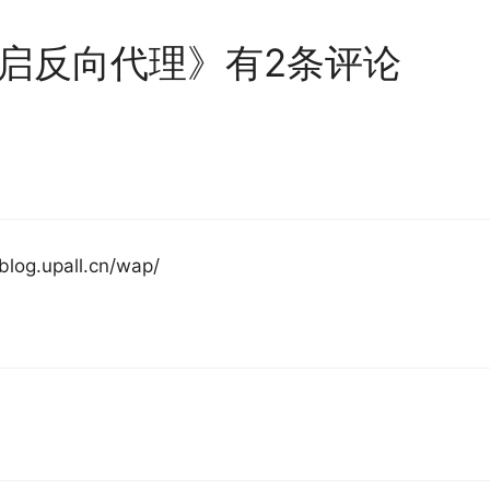
录开启反向代理》有2条评论
.upall.cn/wap/