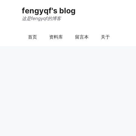
跳
fengyqf's blog
至
内
这是fengyqf的博客
容
首页
资料库
留言本
关于