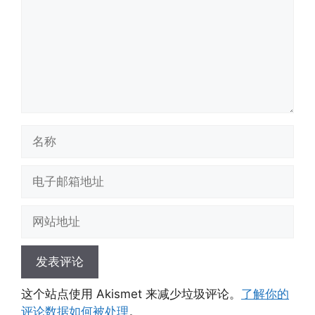
名
称
电
子
邮
网
箱
站
地
地
址
址
这个站点使用 Akismet 来减少垃圾评论。
了解你的
评论数据如何被处理
。