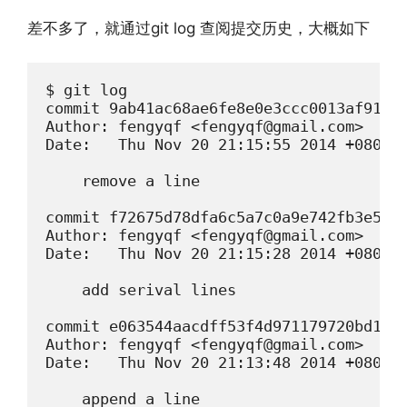
差不多了，就通过git log 查阅提交历史，大概如下
$ git log

commit 9ab41ac68ae6fe8e0e3ccc0013af91e5d
Author: fengyqf <fengyqf@gmail.com>

Date:   Thu Nov 20 21:15:55 2014 +0800

    remove a line

commit f72675d78dfa6c5a7c0a9e742fb3e5a19
Author: fengyqf <fengyqf@gmail.com>

Date:   Thu Nov 20 21:15:28 2014 +0800

    add serival lines

commit e063544aacdff53f4d971179720bd1f83
Author: fengyqf <fengyqf@gmail.com>

Date:   Thu Nov 20 21:13:48 2014 +0800

    append a line
