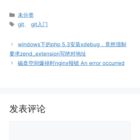
分
未分类
类
标
git
、
git入门
签
windows下的php 5.3安装xdebug，竟然强制
要求zend_extension写绝对地址
磁盘空间爆掉时nginx报错 An error occurred
发表评论
评
论