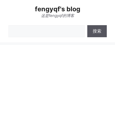
跳
fengyqf's blog
至
内
这是fengyqf的博客
容
搜
搜索
索