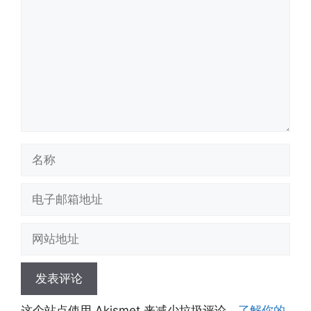
论
名
称
电
子
邮
网
箱
站
地
地
址
址
这个站点使用 Akismet 来减少垃圾评论。
了解你的