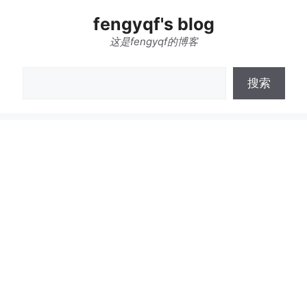
跳
fengyqf's blog
至
内
这是fengyqf的博客
容
搜
搜索
索