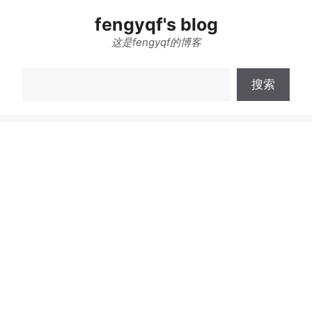
跳
fengyqf's blog
至
内
这是fengyqf的博客
容
搜
搜索
索