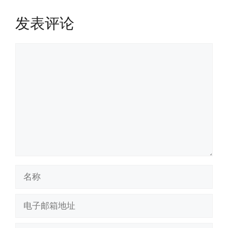
发表评论
评
论
名
称
电
子
邮