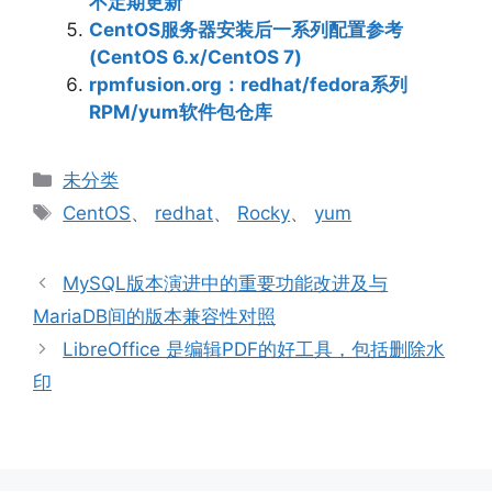
不定期更新
CentOS服务器安装后一系列配置参考
(CentOS 6.x/CentOS 7)
rpmfusion.org：redhat/fedora系列
RPM/yum软件包仓库
分
未分类
类
标
CentOS
、
redhat
、
Rocky
、
yum
签
MySQL版本演进中的重要功能改进及与
MariaDB间的版本兼容性对照
LibreOffice 是编辑PDF的好工具，包括删除水
印