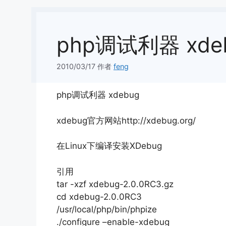
php调试利器 xde
2010/03/17
作者
feng
php调试利器 xdebug
xdebug官方网站http://xdebug.org/
在Linux下编译安装XDebug
引用
tar -xzf xdebug-2.0.0RC3.gz
cd xdebug-2.0.0RC3
/usr/local/php/bin/phpize
./configure –enable-xdebug