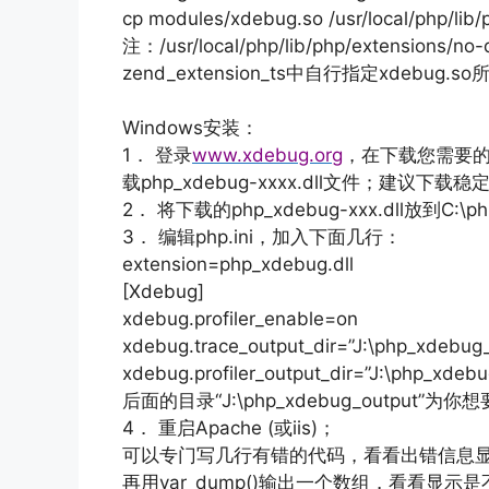
cp modules/xdebug.so /usr/local/php/li
注：/usr/local/php/lib/php/exten
zend_extension_ts中自行指定xdebug.
Windows安装：
1． 登录
www.xdebug.org
，在下载您需要的版
载php_xdebug-xxxx.dll文件；建议下
2． 将下载的php_xdebug-xxx.dll放到
3． 编辑php.ini，加入下面几行：
extension=php_xdebug.dll
[Xdebug]
xdebug.profiler_enable=on
xdebug.trace_output_dir=”J:\php_xdebug
xdebug.profiler_output_dir=”J:\php_xdeb
后面的目录“J:\php_xdebug_outpu
4． 重启Apache (或iis)；
可以专门写几行有错的代码，看看出错信息
再用var_dump()输出一个数组，看看显