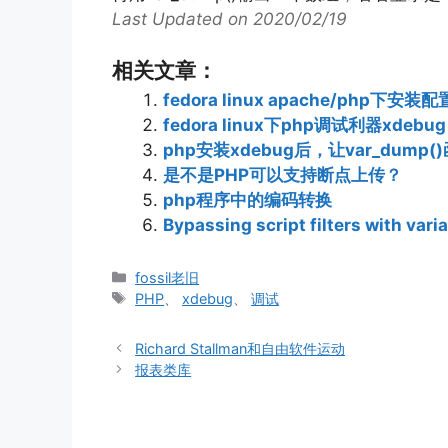
Last Updated on 2020/02/19
相关文章：
fedora linux apache/php下安装配
fedora linux下php调试利器xdebug
php安装xdebug后，让var_dum
是不是PHP可以支持断点上传？
php程序中的编码转换
Bypassing script filters with var
分
fossil老旧
类
标
PHP
、
xdebug
、
调试
签
Richard Stallman和自由软件运动
报表类库