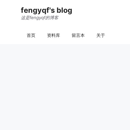
跳
fengyqf's blog
至
内
这是fengyqf的博客
容
首页
资料库
留言本
关于