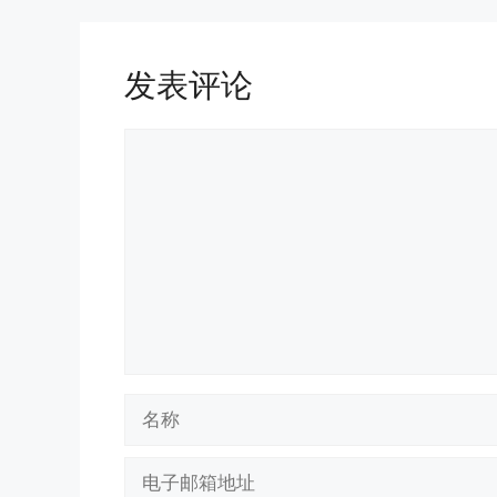
发表评论
评
论
名
称
电