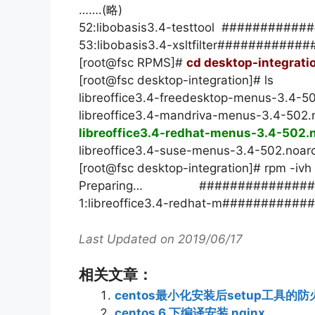
…….(略)
52:libobasis3.4-testtool #########
53:libobasis3.4-xsltfilter########
[root@fsc RPMS]#
cd desktop-integrati
[root@fsc desktop-integration]# ls
libreoffice3.4-freedesktop-menus-3.4-5
libreoffice3.4-mandriva-menus-3.4-502.
libreoffice3.4-redhat-menus-3.4-502.
libreoffice3.4-suse-menus-3.4-502.noar
[root@fsc desktop-integration]# rpm -iv
Preparing… ##################
1:libreoffice3.4-redhat-m#########
Last Updated on 2019/06/17
相关文章：
centos最小化安装后setup工具的
centos 6 下编译安装 nginx