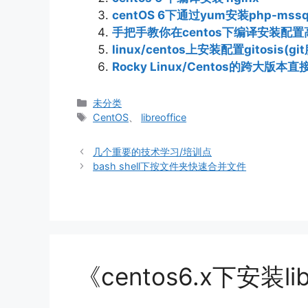
centOS 6下通过yum安装php-mssql
手把手教你在centos下编译安装配置高性能
linux/centos上安装配置gitosis(g
Rocky Linux/Centos的跨大版本直
分
未分类
类
标
CentOS
、
libreoffice
签
几个重要的技术学习/培训点
bash shell下按文件夹快速合并文件
《centos6.x下安装l