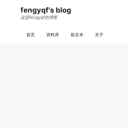
跳
fengyqf's blog
至
内
这是fengyqf的博客
容
首页
资料库
留言本
关于