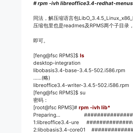
# rpm -ivh libreoffice3.4-redhat-menu
同法，解压缩语言包LibO_3.4.5_Linux_x86_lan
压缩包里也是readmes及RPMS两个子目
即可。
[feng@fsc RPMS]$
ls
desktop-integration
libobasis3.4-base-3.4.5-502.i586.rpm
……(略)
libreoffice3.4-writer-3.4.5-502.i586.rpm
[feng@fsc RPMS]$ su
密码：
[root@fsc RPMS]#
rpm -ivh lib*
Preparing… ##################
1:libreoffice3.4-ure ############
2:libobasis3.4-core01 ###########