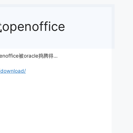
penoffice
ffice被oracle捣腾得…
g/download/