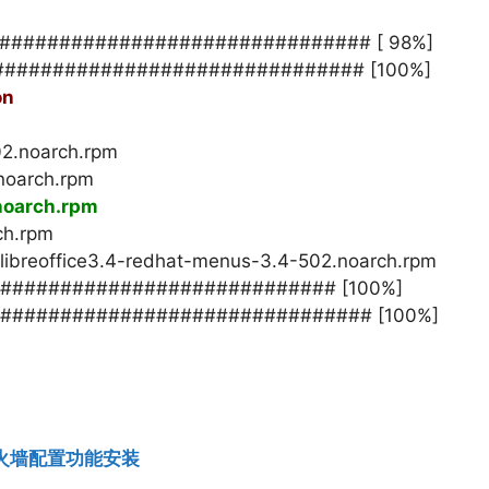
################################## [ 98%]
################################### [100%]
on
02.noarch.rpm
noarch.rpm
noarch.rpm
ch.rpm
h libreoffice3.4-redhat-menus-3.4-502.noarch.rpm
######################### [100%]
################################## [100%]
防火墙配置功能安装