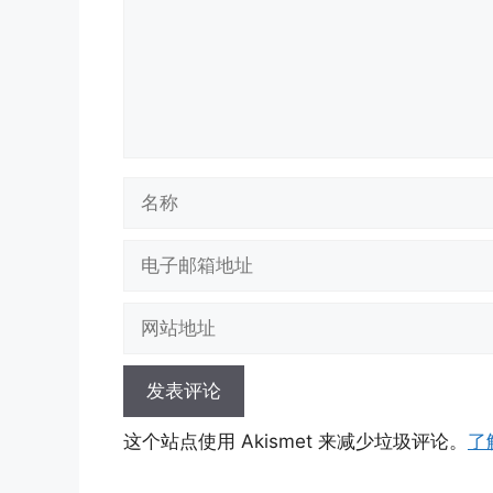
名
称
电
子
邮
网
箱
站
地
地
址
址
这个站点使用 Akismet 来减少垃圾评论。
了