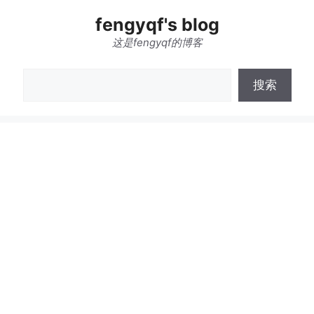
跳
fengyqf's blog
至
内
这是fengyqf的博客
容
搜
搜索
索