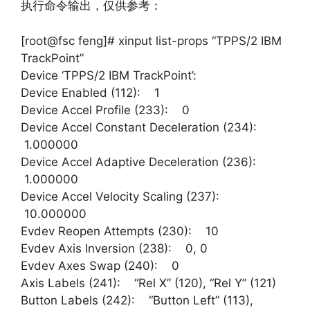
执行命令输出，仅供参考：
[root@fsc feng]# xinput list-props “TPPS/2 IBM
TrackPoint”
Device ‘TPPS/2 IBM TrackPoint’:
Device Enabled (112): 1
Device Accel Profile (233): 0
Device Accel Constant Deceleration (234):
1.000000
Device Accel Adaptive Deceleration (236):
1.000000
Device Accel Velocity Scaling (237):
10.000000
Evdev Reopen Attempts (230): 10
Evdev Axis Inversion (238): 0, 0
Evdev Axes Swap (240): 0
Axis Labels (241): “Rel X” (120), “Rel Y” (121)
Button Labels (242): “Button Left” (113),