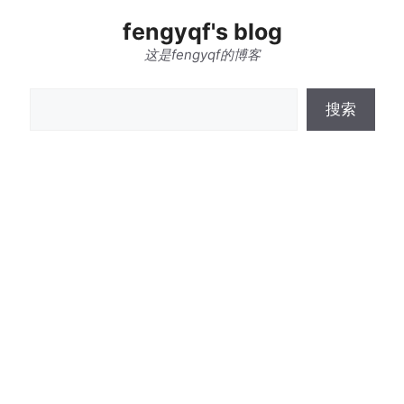
跳
fengyqf's blog
至
内
这是fengyqf的博客
容
搜
搜索
索