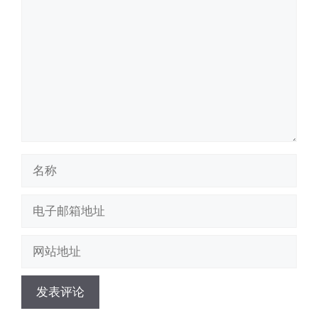
论
名
称
电
子
邮
网
箱
站
地
地
址
址