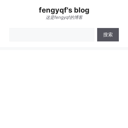
跳
fengyqf's blog
至
内
这是fengyqf的博客
容
搜
搜索
索