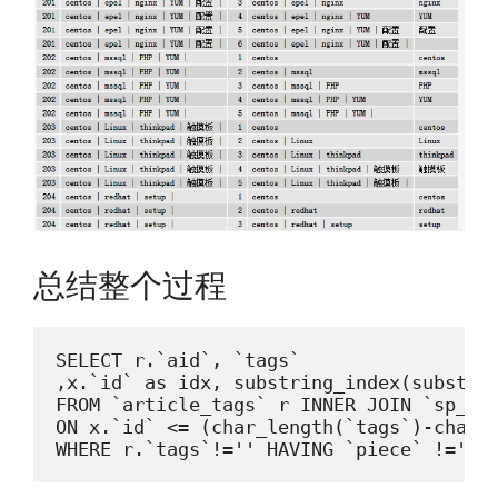
总结整个过程
SELECT r.`aid`, `tags`

,x.`id` as idx, substring_index(substrin
FROM `article_tags` r INNER JOIN `sp_idx
ON x.`id` <= (char_length(`tags`)-char_l
WHERE r.`tags`!='' HAVING `piece` !='';