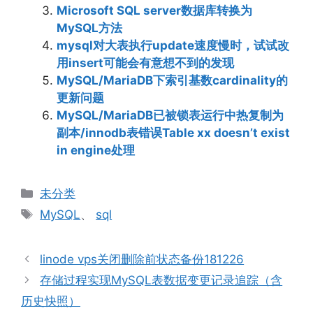
Microsoft SQL server数据库转换为
MySQL方法
mysql对大表执行update速度慢时，试试改
用insert可能会有意想不到的发现
MySQL/MariaDB下索引基数cardinality的
更新问题
MySQL/MariaDB已被锁表运行中热复制为
副本/innodb表错误Table xx doesn’t exist
in engine处理
分
未分类
类
标
MySQL
、
sql
签
linode vps关闭删除前状态备份181226
存储过程实现MySQL表数据变更记录追踪（含
历史快照）