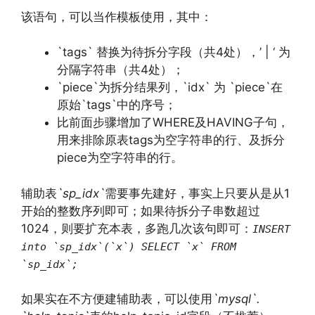
该语句，可以当作模板使用，其中：
`tags` 替换为待拆分字段（共4处），’ | ‘ 为
分隔字符串（共4处）；
`piece`为拆分结果列，`idx` 为 `piece`在
原始`tags`中的序号；
比前面步骤增加了WHERE及HAVING子句，
用来排除原表tags为空字符串的行、及拆分
piece为空字符串的行。
辅助表
`sp_idx`
需要事先建好，事实上只要从是从1
开始的整数序列即可；如果待拆分子串数超过
1024，则要扩充本表，多跑几次该句即可：
INSERT
into `sp_idx`(`x`) SELECT `x` FROM
`sp_idx`;
如果实在不方便建辅助表，可以使用
`mysql`.