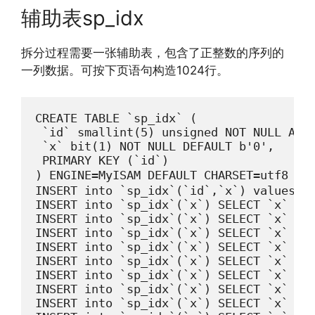
辅助表sp_idx
拆分过程需要一张辅助表，包含了正整数的序列的
一列数据。可按下页语句构造1024行。
CREATE TABLE `sp_idx` (

 `id` smallint(5) unsigned NOT NULL AUTO
 `x` bit(1) NOT NULL DEFAULT b'0',

 PRIMARY KEY (`id`)

) ENGINE=MyISAM DEFAULT CHARSET=utf8
INSERT into `sp_idx`(`id`,`x`) values(1,
INSERT into `sp_idx`(`x`) SELECT `x` FRO
INSERT into `sp_idx`(`x`) SELECT `x` FRO
INSERT into `sp_idx`(`x`) SELECT `x` FRO
INSERT into `sp_idx`(`x`) SELECT `x` FRO
INSERT into `sp_idx`(`x`) SELECT `x` FRO
INSERT into `sp_idx`(`x`) SELECT `x` FRO
INSERT into `sp_idx`(`x`) SELECT `x` FRO
INSERT into `sp_idx`(`x`) SELECT `x` FRO