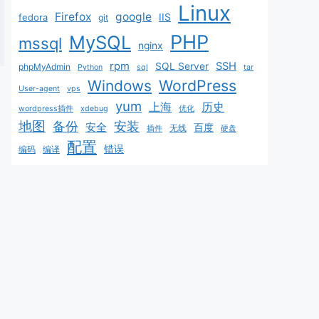
Linux
Firefox
google
fedora
IIS
git
PHP
MySQL
mssql
nginx
rpm
SSH
SQL Server
phpMyAdmin
Python
sql
tar
WordPress
Windows
User-agent
vps
yum
上海
历史
wordpress插件
xdebug
优化
地图
备份
安装
安全
百度
无线
插件
硬盘
配置
错误
编码
编译