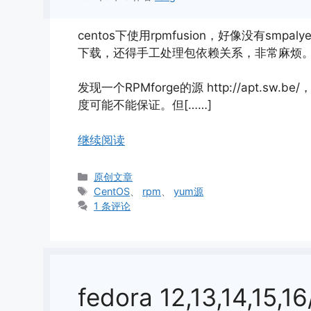
centos下使用rpmfusion，好像没有smp
下载，还得手工处理包依赖关系，非常麻烦
发现一个RPMforge的源 http://apt.s
度可能不能保证。但[……]
继续阅读
分
原创文章
类
标
CentOS
、
rpm
、
yum源
签
1 条评论
fedora 12,13,14,15,