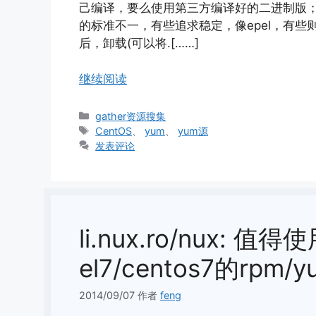
己编译，要么使用第三方编译好的二进制版；
的标准不一，有些追求稳定，像epel，有
后，卸载(可以将.[……]
继续阅读
分
gather资源搜集
类
标
CentOS
、
yum
、
yum源
签
发表评论
li.nux.ro/nux: 值
el7/centos7的rpm/
2014/09/07
作者
feng