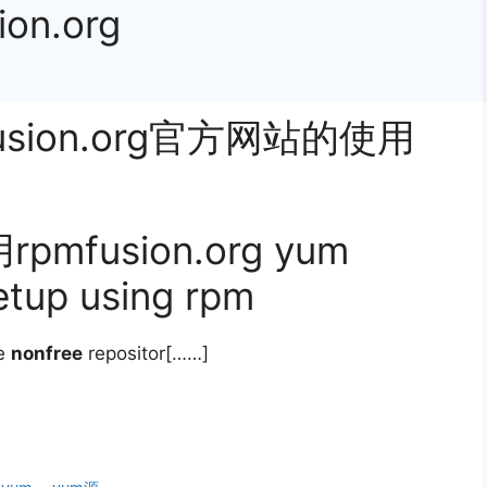
on.org
sion.org官方网站的使用
fusion.org yum
tup using rpm
e
nonfree
repositor[……]