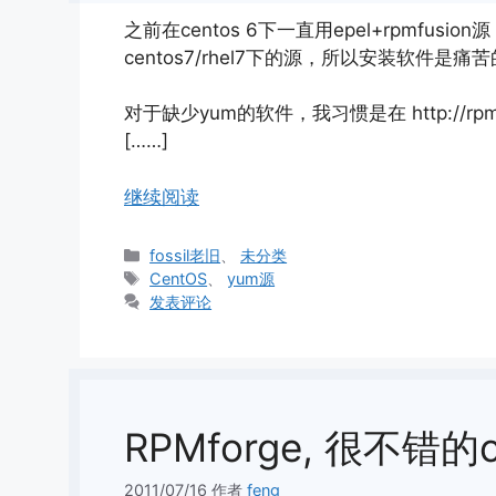
之前在centos 6下一直用epel+rpmfusion
centos7/rhel7下的源，所以安装软件是痛
对于缺少yum的软件，我习惯是在 http://rp
[……]
继续阅读
分
fossil老旧
、
未分类
类
标
CentOS
、
yum源
签
发表评论
RPMforge, 很不错的c
2011/07/16
作者
feng