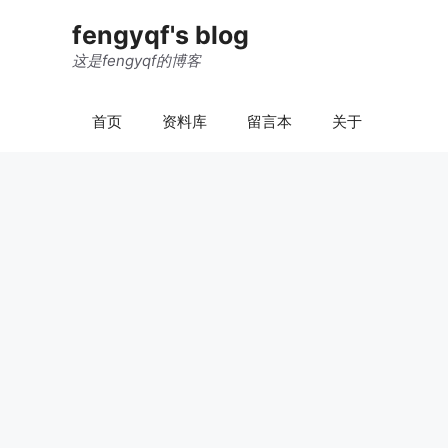
跳
fengyqf's blog
至
内
这是fengyqf的博客
容
首页
资料库
留言本
关于