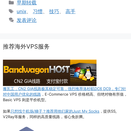
分
早期转载
类
标
unix
、
习惯
、
技巧
、
高手
签
发表评论
推荐海外VPS服务
搬瓦工，CN2 GIA线路极其稳定可靠，强烈推荐洛杉矶DC6 DC9，专门针
对中国用户优化的线路
，E-Commerce VPS 价格稍高、但绝对物有所值，
Basic VPS 则是平价机型。
如果
只想找个机场/梯子？推荐用他们家的Just My Socks
，提供SS,
V2Ray等服务，同样的高质量线路，省心免折腾。