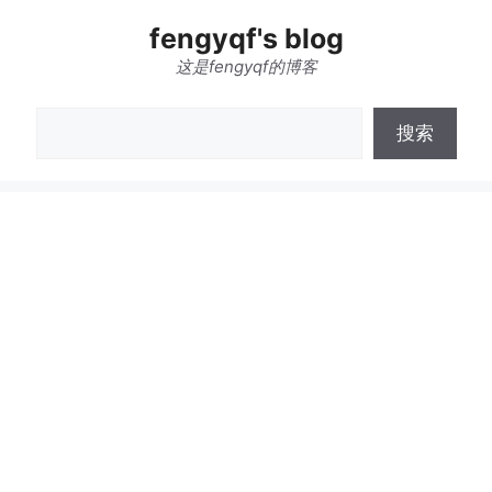
跳
fengyqf's blog
至
内
这是fengyqf的博客
容
搜
搜索
索