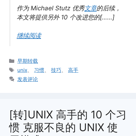
作为 Michael Stutz 优秀
文章
的后续，
本文将提供另外 10 个改进您的[……]
继续阅读
分
早期转载
类
标
unix
、
习惯
、
技巧
、
高手
签
发表评论
[转]UNIX 高手的 10 个习
惯 克服不良的 UNIX 使