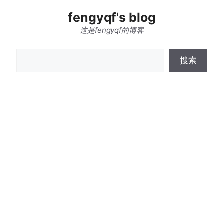
跳
fengyqf's blog
至
内
这是fengyqf的博客
容
搜
搜索
索