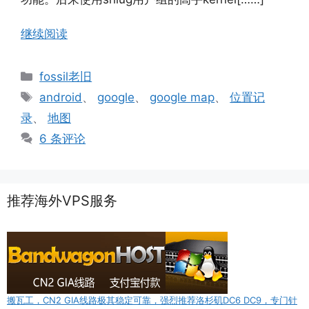
继续阅读
分
fossil老旧
类
标
android
、
google
、
google map
、
位置记
签
录
、
地图
6 条评论
推荐海外VPS服务
搬瓦工，CN2 GIA线路极其稳定可靠，强烈推荐洛杉矶DC6 DC9，专门针