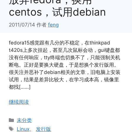
centos，试用debian
2011/07/14
作者
feng
fedora15感觉跟有几分的不稳定，在thinkpad
t420s上多次挂起，甚至几次鼠标会动，gui键盘都
没有任何响应，tty终端也切换不了，只能强制关机
断电。正好是要换大硬盘，于是想换个发行版用。
很关注并恶补了debian相关的文章，旧电脑上安装
试用，结果是差异比较大，在学习成本高，镜像里
都找[……]
继续阅读
分
未分类
类
标
Linux
、
发行版