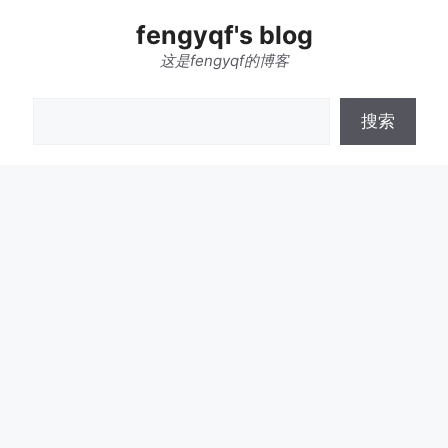
跳
fengyqf's blog
至
内
这是fengyqf的博客
容
搜
搜索
索