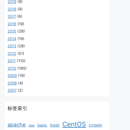
2019
(9)
2018
(9)
2017
(6)
2016
(19)
2015
(28)
2014
(19)
2013
(28)
2012
(51)
2011
(110)
2010
(185)
2009
(19)
2008
(4)
2007
(2)
标签索引
CentOS
apache
baidu
bash
cygwin
asp