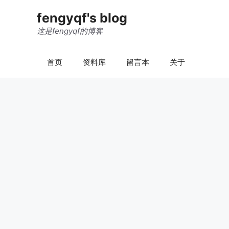
跳
fengyqf's blog
至
内
这是fengyqf的博客
容
首页
资料库
留言本
关于