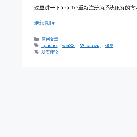
这里讲一下apache重新注册为系统服务的方法（这里
继续阅读
分
原创文章
类
标
apache
、
win32
、
Windows
、
修复
签
发表评论