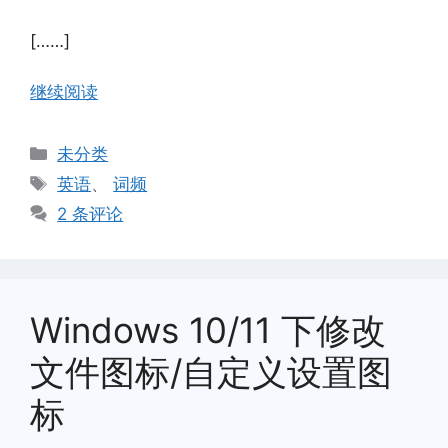
[……]
继续阅读
分
未分类
类
标
英语
、
词频
签
2 条评论
Windows 10/11 下修改
文件图标/自定义设置图
标