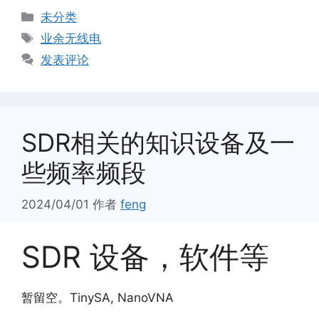
分
未分类
类
标
业余无线电
签
发表评论
SDR相关的知识设备及一
些频率频段
2024/04/01
作者
feng
SDR 设备，软件等
暂留空。TinySA, NanoVNA