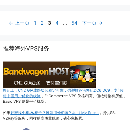
页
页
页
页
页
←
上一页
1
2
3
4
…
54
下一页
→
面
面
面
面
面
推荐海外VPS服务
搬瓦工，CN2 GIA线路极其稳定可靠，强烈推荐洛杉矶DC6 DC9，专门针
对中国用户优化的线路
，E-Commerce VPS 价格稍高、但绝对物有所值，
Basic VPS 则是平价机型。
如果
只想找个机场/梯子？推荐用他们家的Just My Socks
，提供SS,
V2Ray等服务，同样的高质量线路，省心免折腾。