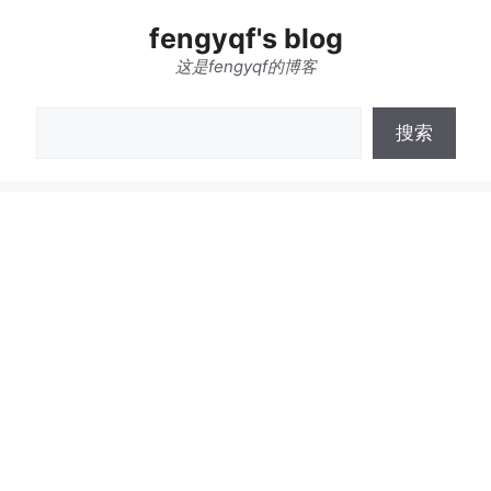
跳
fengyqf's blog
至
内
这是fengyqf的博客
容
搜
搜索
索