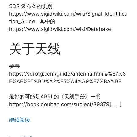
SDR 瀑布图的识别
https://www.sigidwiki.com/wiki/Signal_Identifica
tion_Guide 其中的
https://www.sigidwiki.com/wiki/Database
关于天线
参考
https://sdrotg.com/guide/antenna.html#%E7%8
E%AF%E5%BD%A2%E5%A4%A9%E7%BA%BF
最好的可能是ARRL的《天线手册》一书
https://book.douban.com/subject/39879[……]
继续阅读