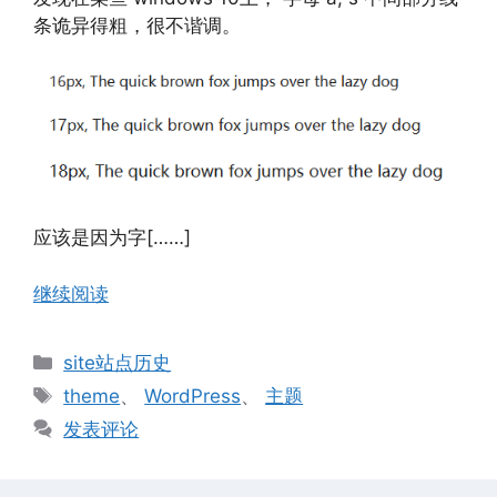
条诡异得粗，很不谐调。
应该是因为字[……]
继续阅读
分
site站点历史
类
标
theme
、
WordPress
、
主题
签
发表评论