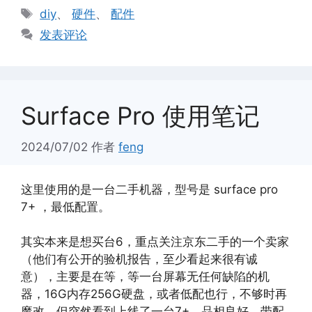
类
标
diy
、
硬件
、
配件
签
发表评论
Surface Pro 使用笔记
2024/07/02
作者
feng
这里使用的是一台二手机器，型号是 surface pro
7+ ，最低配置。
其实本来是想买台6，重点关注京东二手的一个卖家
（他们有公开的验机报告，至少看起来很有诚
意），主要是在等，等一台屏幕无任何缺陷的机
器，16G内存256G硬盘，或者低配也行，不够时再
魔改。但突然看到上线了一台7+，品相良好，带配