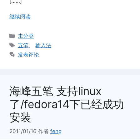
[……]
继续阅读
分
未分类
类
标
五笔
、
输入法
签
发表评论
海峰五笔 支持linux
了/fedora14下已经成功
安装
2011/01/16
作者
feng