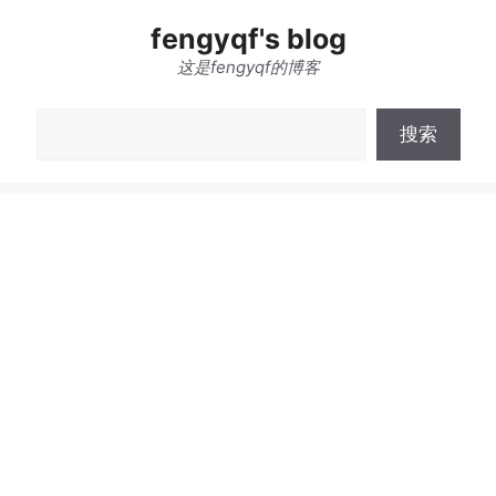
跳
fengyqf's blog
至
内
这是fengyqf的博客
容
搜
搜索
索