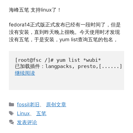
海峰五笔 支持linux了！
fedora14正式版正式发布已经有一段时间了，但是
没有安装，直到昨天晚上很晚。今天使用时才发现
没有五笔，于是安装，yum list查询五笔的包名，
[root@fsc /]# yum list *wubi*

已加载插件：langpacks, presto,[......]
继续阅读
分
fossil老旧
、
原创文章
类
标
Linux
、
五笔
签
发表评论