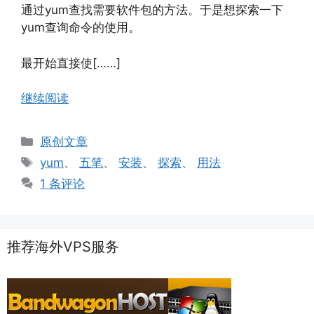
通过yum查找需要软件包的方法。于是想探索一下
yum查询命令的使用。
最开始直接使[……]
继续阅读
分
原创文章
类
标
yum
、
五笔
、
安装
、
探索
、
用法
签
1 条评论
推荐海外VPS服务