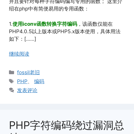
并且要针对每种字符编码编写专用的函数； 这里介
绍在php中有简便易用的专用函数：
1.
使用iconv函数转换字符编码
，该函数仅能在
PHP4.0.5以上版本或PHP5.x版本使用，具体用法
如下：[……]
继续阅读
分
fossil老旧
类
标
PHP
、
编码
签
发表评论
PHP字符编码绕过漏洞总