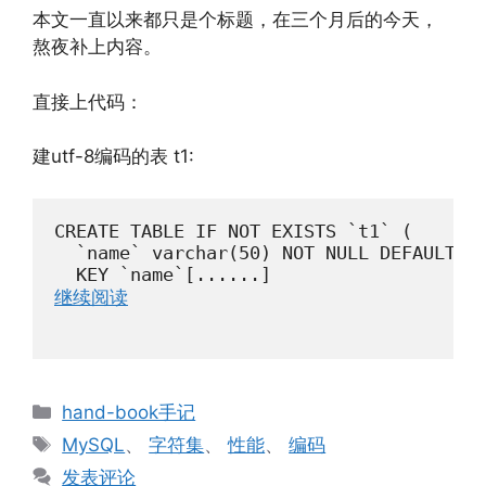
本文一直以来都只是个标题，在三个月后的今天，
熬夜补上内容。
直接上代码：
建utf-8编码的表 t1:
CREATE TABLE IF NOT EXISTS `t1` (

  `name` varchar(50) NOT NULL DEFAULT ''
  KEY `name`[......]
继续阅读
分
hand-book手记
类
标
MySQL
、
字符集
、
性能
、
编码
签
发表评论