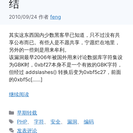
结
2010/09/24
作者
feng
其实这东西国内少数黑客早已知道，只不过没有共
享公布而已。有些人是不愿共享，宁愿烂在地里，
另外的一些则是用来牟利。
该漏洞最早2006年被国外用来讨论数据库字符集设
为GBK时，0xbf27本身不是一个有效的GBK字符，
但经过 addslashes() 转换后变为0xbf5c27，前面
的0xbf5c[……]
继续阅读
分
早期转载
类
标
PHP
、
字符
、
安全
、
漏洞
、
编码
签
发表评论