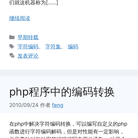
们就这机器称为[……]
继续阅读
分
早期转载
类
标
字符编码
、
字符集
、
编码
签
发表评论
php程序中的编码转换
2010/09/24
作者
feng
在php中解决字符编码转换，可以编写自定义的php
函数进行字符编码解码，但是对性能有一定影响，