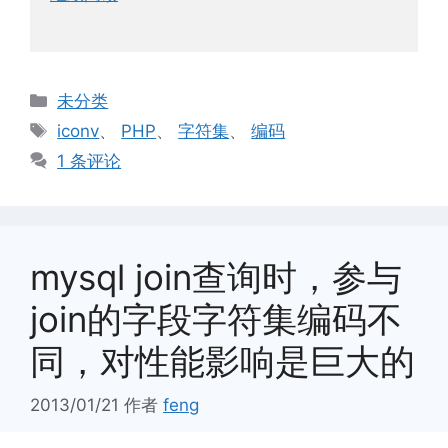
分
未分类
类
标
iconv
、
PHP
、
字符集
、
编码
签
1 条评论
mysql join查询时，参与
join的字段字符集编码不
同，对性能影响是巨大的
2013/01/21
作者
feng