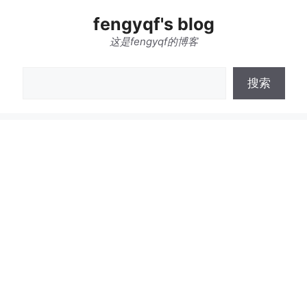
跳
fengyqf's blog
至
内
这是fengyqf的博客
容
搜
搜索
索