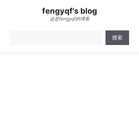
跳
fengyqf's blog
至
内
这是fengyqf的博客
容
搜
搜索
索