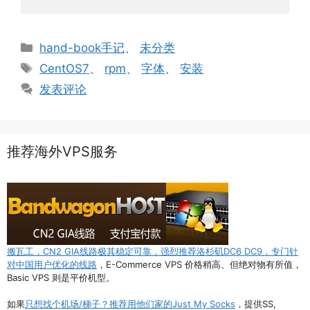
分
hand-book手记
、
未分类
类
标
CentOS7
、
rpm
、
字体
、
安装
签
发表评论
推荐海外VPS服务
搬瓦工，CN2 GIA线路极其稳定可靠，强烈推荐洛杉矶DC6 DC9，专门针
对中国用户优化的线路
，E-Commerce VPS 价格稍高、但绝对物有所值，
Basic VPS 则是平价机型。
如果
只想找个机场/梯子？推荐用他们家的Just My Socks
，提供SS,