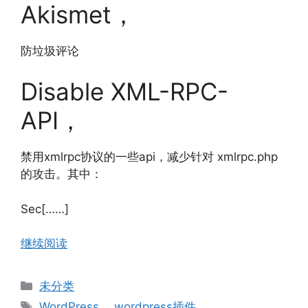
Akismet，
防垃圾评论
Disable XML-RPC-
API，
禁用xmlrpc协议的一些api，减少针对 xmlrpc.php
的攻击。其中：
Sec[……]
继续阅读
分
未分类
类
标
WordPress
、
wordpress插件