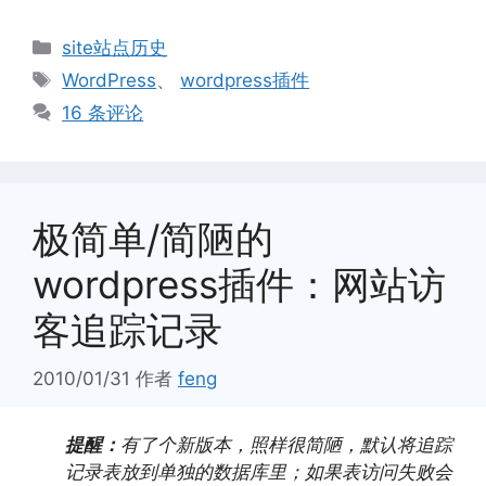
分
site站点历史
类
标
WordPress
、
wordpress插件
签
16 条评论
极简单/简陋的
wordpress插件：网站访
客追踪记录
2010/01/31
作者
feng
提醒：
有了个新版本，照样很简陋，默认将追踪
记录表放到单独的数据库里；如果表访问失败会