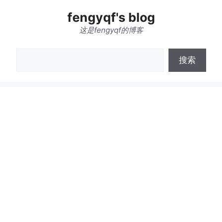
跳
fengyqf's blog
至
内
这是fengyqf的博客
容
搜
搜索
索