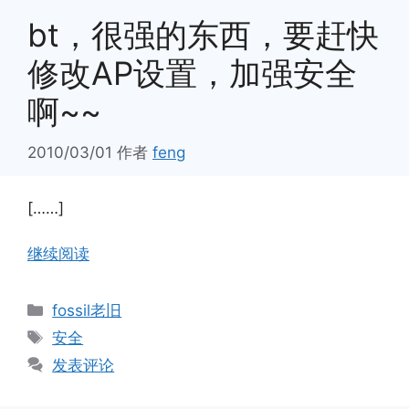
bt，很强的东西，要赶快
修改AP设置，加强安全
啊~~
2010/03/01
作者
feng
[……]
继续阅读
分
fossil老旧
类
标
安全
签
发表评论