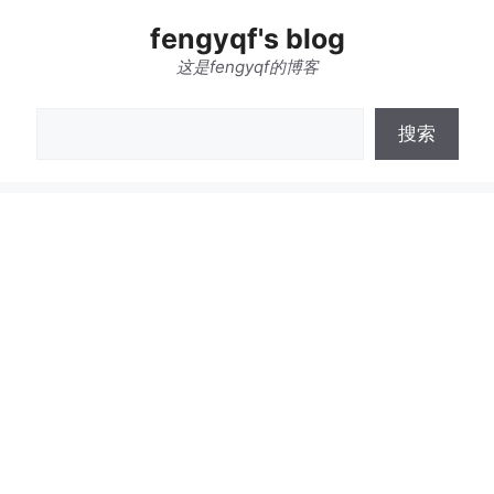
跳
fengyqf's blog
至
内
这是fengyqf的博客
容
搜
搜索
索