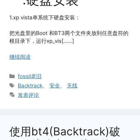
1.xp vista单系统下硬盘安装：
把光盘里的Boot 和BT3两个文件夹放到任意盘符的
根目录下，运行xp_vis[……]
继续阅读
分
fossil老旧
类
标
Backtrack
、
安全
、
无线
签
发表评论
使用bt4(Backtrack)破