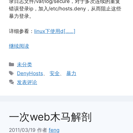
录日志文件/var/log/secure，对于多次连续的重复
错误登录ip，加入/etc/hosts.deny，从而阻止这些
暴力登录。
详细参看：
linux下使用d[……]
继续阅读
分
未分类
类
标
DenyHosts
、
安全
、
暴力
签
发表评论
一次web木马解剖
2011/03/19
作者
feng