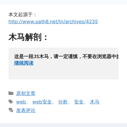
本文起源于：
http://www.path8.net/tn/archives/4235
木马解剖：
这是一段JS木马，请一定谨慎，不要在浏览器中执行。但在本站
继续阅读
分
原创文章
类
标
web
、
web安全
、
分析
、
安全
、
木马
签
发表评论