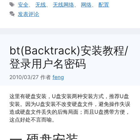
类
标
安全
、
无线
、
无线网络
、
网络
、
配置
签
发表评论
bt(Backtrack)安装教程/
登录用户名密码
2010/03/27
作者
feng
这里有硬盘安装，U盘安装两种安装方式，推荐U盘
安装。因为U盘安装不改变硬盘文件，避免操作失误
造成硬盘文件丢失的后悔局面；而且U盘携带方便，
这点好处不言而喻。
一.硬盘安装