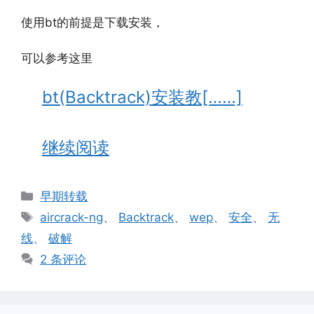
使用bt的前提是下载安装，
可以参考这里
bt(Backtrack)安装教[……]
继续阅读
分
早期转载
类
标
aircrack-ng
、
Backtrack
、
wep
、
安全
、
无
签
线
、
破解
2 条评论