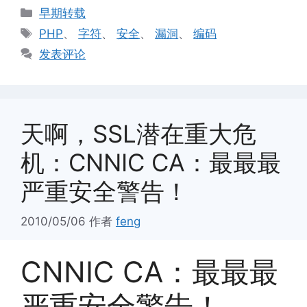
分
早期转载
类
标
PHP
、
字符
、
安全
、
漏洞
、
编码
签
发表评论
天啊，SSL潜在重大危
机：CNNIC CA：最最最
严重安全警告！
2010/05/06
作者
feng
CNNIC CA：最最最
严重安全警告！